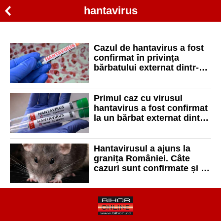
hantavirus
Cazul de hantavirus a fost
confirmat în privința
bărbatului externat dintr-un
spital din Bihor! Tulpina
este cea asociată
șoarecilor
Primul caz cu virusul
hantavirus a fost confirmat
la un bărbat externat dintr-
un spital din Bihor. S-a
declanșat anchetă
epidemiologică
Hantavirusul a ajuns la
granița României. Câte
cazuri sunt confirmate și ce
trebuie știut despre acest
virus