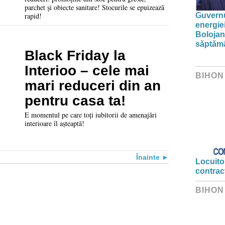
parchet și obiecte sanitare! Stocurile se epuizează
Guvernu
rapid!
energie
Bolojan
săptăm
Black Friday la
Interioo – cele mai
BIHON
mari reduceri din an
pentru casa ta!
E momentul pe care toți iubitorii de amenajări
interioare îl așteaptă!
Înainte
Locuitor
contrac
BIHON