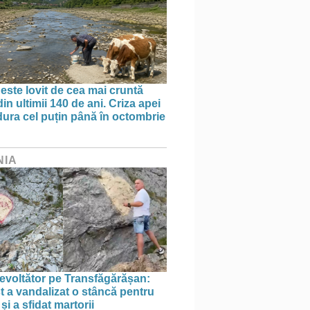
 este lovit de cea mai cruntă
in ultimii 140 de ani. Criza apei
dura cel puțin până în octombrie
NIA
evoltător pe Transfăgărășan:
st a vandalizat o stâncă pentru
i a sfidat martorii