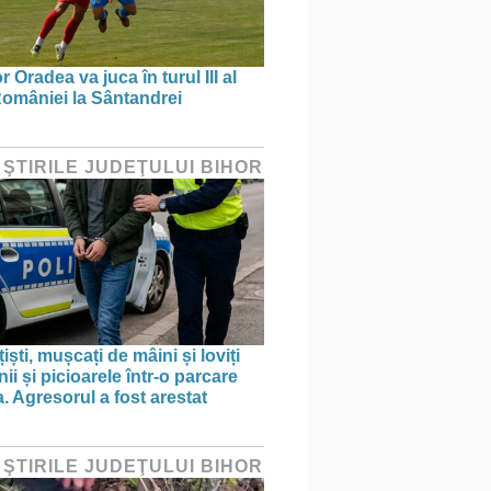
 Oradea va juca în turul III al
omâniei la Sântandrei
 ŞTIRILE JUDEŢULUI BIHOR
țiști, mușcați de mâini și loviți
i și picioarele într-o parcare
. Agresorul a fost arestat
 ŞTIRILE JUDEŢULUI BIHOR