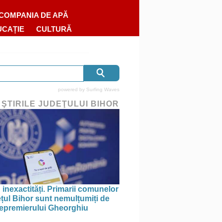
COMPANIA DE APĂ
UCAȚIE
CULTURĂ
powered by
Surfing Waves
 ŞTIRILE JUDEŢULUI BIHOR
 inexactități. Primarii comunelor
ețul Bihor sunt nemulțumiți de
icepremierului Gheorghiu