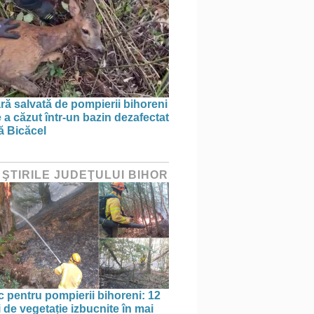
ră salvată de pompierii bihoreni
 a căzut într-un bazin dezafectat
ă Bicăcel
 ŞTIRILE JUDEŢULUI BIHOR
oc pentru pompierii bihoreni: 12
 de vegetație izbucnite în mai