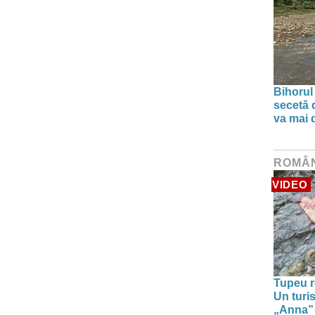
Bihorul
secetă d
va mai 
ROMÂ
VIDEO
Tupeu r
Un turi
„Anna” ș