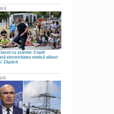
URĂ
tacol cu scântei: Copiii
ă electricitatea statică alături
u' Zăpăcit
NIA