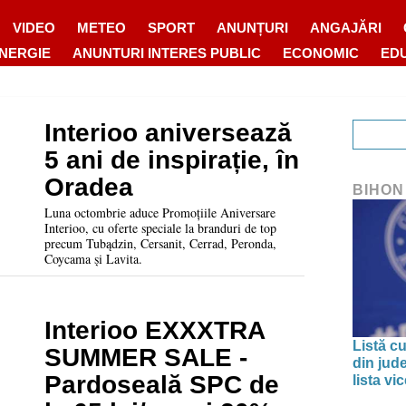
VIDEO
METEO
SPORT
ANUNȚURI
ANGAJĂRI
ENERGIE
ANUNTURI INTERES PUBLIC
ECONOMIC
ED
Interioo aniversează
5 ani de inspirație, în
Oradea
BIHON
Luna octombrie aduce Promoțiile Aniversare
Interioo, cu oferte speciale la branduri de top
precum Tubądzin, Cersanit, Cerrad, Peronda,
Coycama și Lavita.
Interioo EXXXTRA
Listă cu
SUMMER SALE -
din jud
Pardoseală SPC de
lista v