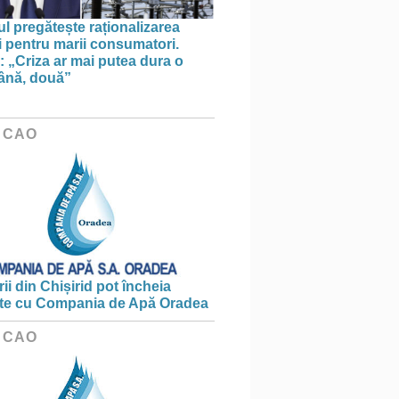
l pregătește raționalizarea
i pentru marii consumatori.
: „Criza ar mai putea dura o
ână, două”
 CAO
ii din Chișirid pot încheia
te cu Compania de Apă Oradea
 CAO