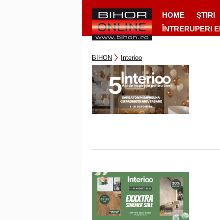
HOME
ŞTIRI
ÎNTRERUPERI 
BIHON
Interioo