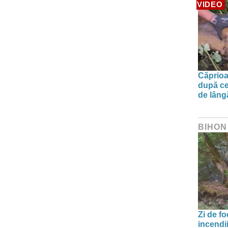
VIDEO
Căprioa
după ce
de lâng
BIHON
Zi de f
incendii