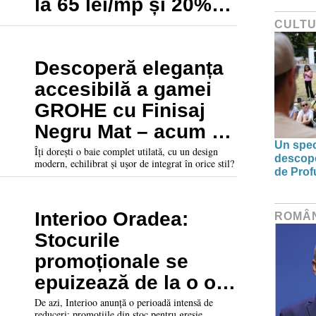
la 65 lei/mp și 20%
reducere la plăci
CULT
ceramice Made in
Spain
Descoperă eleganța
accesibilă a gamei
GROHE cu Finisaj
Negru Mat – acum în
Un spec
promoție la Interioo
Îți dorești o baie complet utilată, cu un design
descoper
modern, echilibrat și ușor de integrat în orice stil?
Oradea
de Prof
Interioo Oradea:
ROMÂ
Stocurile
promoționale se
epuizează de la o oră
la alta!
De azi, Interioo anunță o perioadă intensă de
reduceri: promoțiile din stoc pentru gresie,