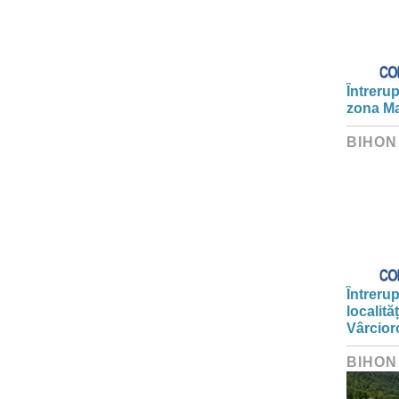
Întrerup
zona Ma
BIHON
Întrerup
localită
Vârcior
BIHON