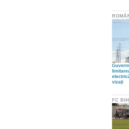
ROMÂ
Guvernu
limitar
electric
vizați
FC BI