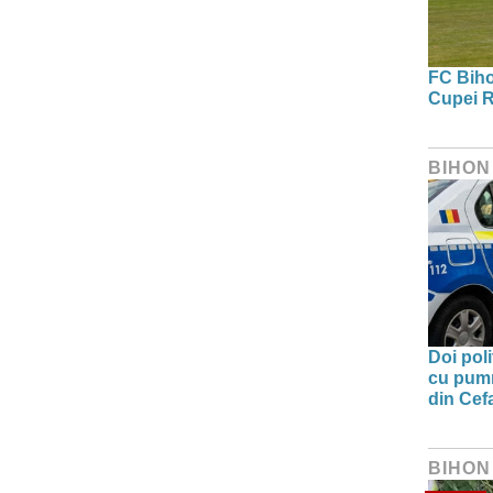
FC Bihor
Cupei R
BIHON
Doi poli
cu pumni
din Cefa
BIHON