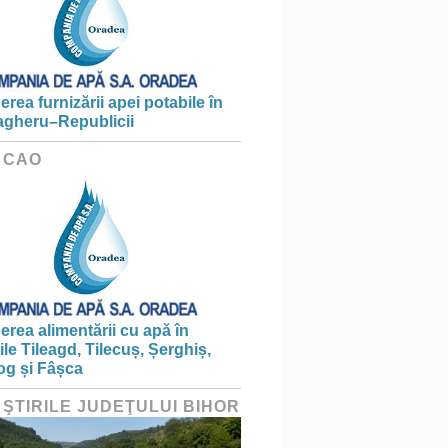
erea furnizării apei potabile în
gheru–Republicii
 CAO
erea alimentării cu apă în
țile Tileagd, Tilecuș, Șerghiș,
og și Fâșca
 ŞTIRILE JUDEŢULUI BIHOR