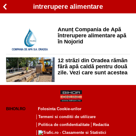
intrerupere alimentare
Anunț Compania de Apă
întrerupere alimentare apă
în Nojorid
12 străzi din Oradea rămân
fără apă caldă pentru două
zile. Vezi care sunt acestea
BIHON.RO
Folosinta Cookie-urilor
Termeni si conditii de utilizare
Politica de confidentialitate
Redactia