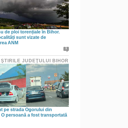
 de ploi torențiale în Bihor.
calități sunt vizate de
area ANM
1
 ŞTIRILE JUDEŢULUI BIHOR
t pe strada Ogorului din
 O persoană a fost transportată