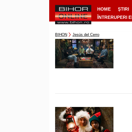
HOME
ŞTIRI
ÎNTRERUPERI 
BIHON
Jesús del Cerro