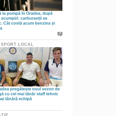
ă la pompă în Oradea, după
 scumpiri: carburanții se
sc. Cât costă acum benzina și
na
3
 SPORT LOCAL
dea pregătește noul sezon de
ă cu cel mai tânăr staff tehnic
mai tânără echipă
ȚIE