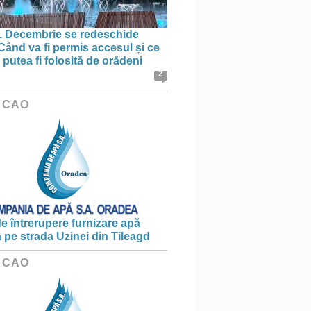
1 Decembrie se redeschide
 Când va fi permis accesul și ce
putea fi folosită de orădeni
2
 CAO
e întrerupere furnizare apă
ă pe strada Uzinei din Tileagd
 CAO