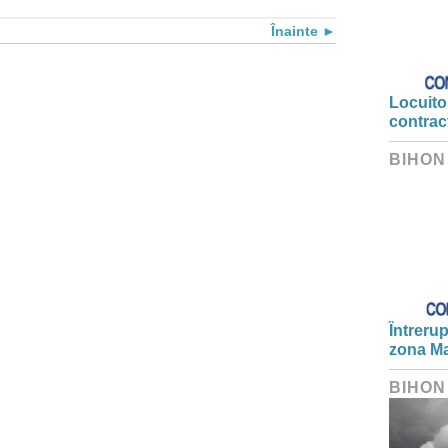
Înainte
Locuitor
contrac
BIHON
Întrerup
zona Ma
BIHON