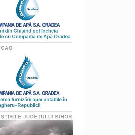
ii din Chișirid pot încheia
te cu Compania de Apă Oradea
 CAO
erea furnizării apei potabile în
gheru–Republicii
 ŞTIRILE JUDEŢULUI BIHOR