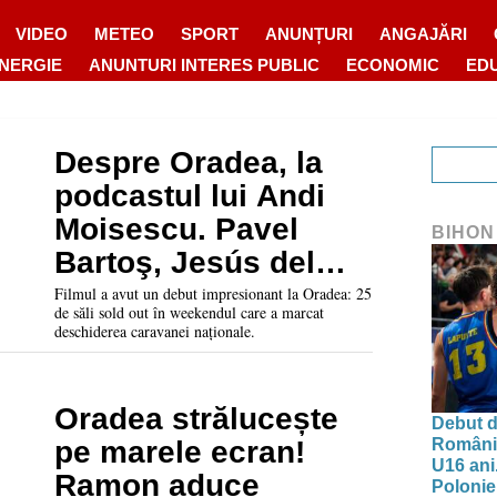
VIDEO
METEO
SPORT
ANUNȚURI
ANGAJĂRI
ENERGIE
ANUNTURI INTERES PUBLIC
ECONOMIC
ED
Despre Oradea, la
podcastul lui Andi
Moisescu. Pavel
BIHON
Bartoş, Jesús del
Cerro şi Bogdan
Filmul a avut un debut impresionant la Oradea: 25
de săli sold out în weekendul care a marcat
Farcaş povestesc
deschiderea caravanei naționale.
despre „Crăciun cu
Ramon”
Oradea strălucește
Debut d
Românie
pe marele ecran!
U16 ani.
Ramon aduce
Polonie