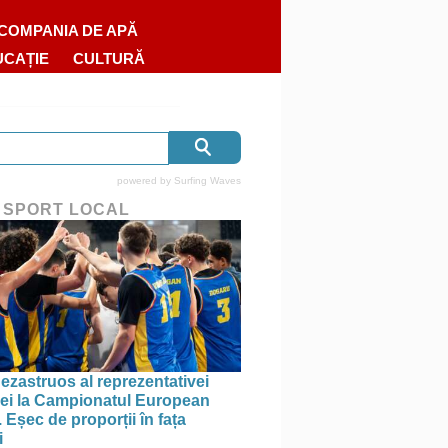
COMPANIA DE APĂ
UCAȚIE
CULTURĂ
powered by
Surfing Waves
 SPORT LOCAL
ezastruos al reprezentativei
i la Campionatul European
 Eșec de proporții în fața
i