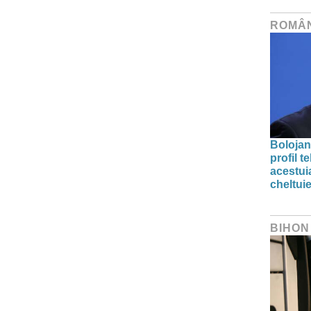
ROMÂ
Bolojan
profil 
acestuia
cheltuie
BIHON