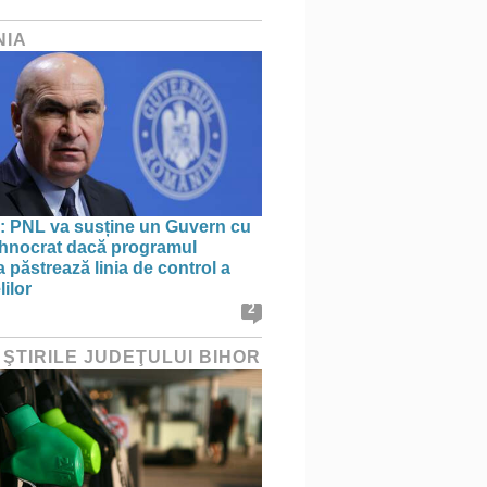
NIA
: PNL va susține un Guvern cu
tehnocrat dacă programul
 păstrează linia de control a
lilor
2
 ŞTIRILE JUDEŢULUI BIHOR