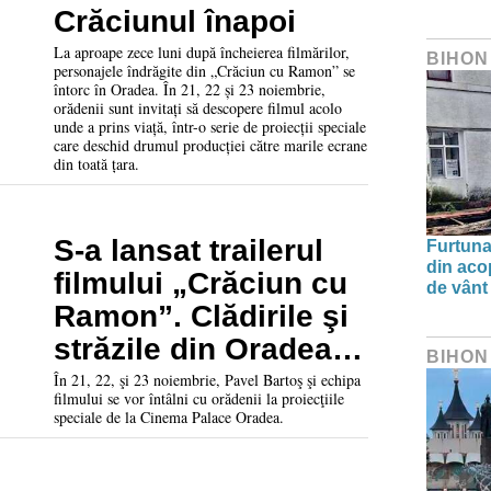
Crăciunul înapoi
La aproape zece luni după încheierea filmărilor,
BIHON
personajele îndrăgite din „Crăciun cu Ramon” se
întorc în Oradea. În 21, 22 și 23 noiembrie,
orădenii sunt invitați să descopere filmul acolo
unde a prins viață, într-o serie de proiecții speciale
care deschid drumul producției către marile ecrane
din toată țara.
S-a lansat trailerul
Furtuna 
din aco
filmului „Crăciun cu
de vânt
Ramon”. Clădirile şi
străzile din Oradea,
BIHON
promovate în cel mai
În 21, 22, şi 23 noiembrie, Pavel Bartoş şi echipa
filmului se vor întâlni cu orădenii la proiecţiile
aşteptat film
speciale de la Cinema Palace Oradea.
românesc de
Crăciun