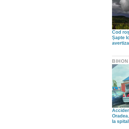
Cod roșu
Șapte lo
avertiz
BIHON
Acciden
Oradea.
la spital