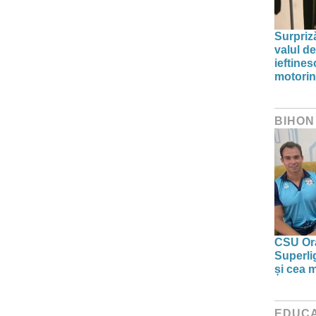
Surpriz
valul de
ieftine
motori
BIHON
CSU Ora
Superlig
și cea 
EDUCA