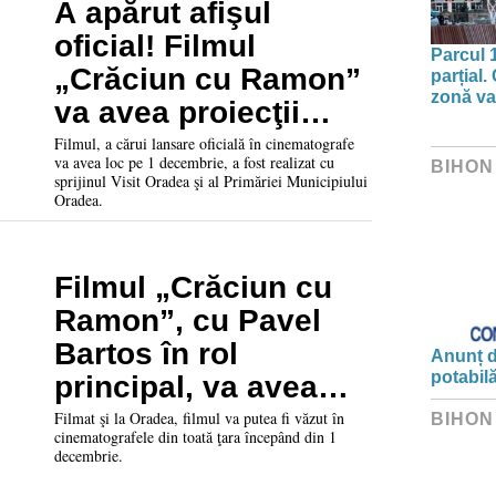
A apărut afişul
oficial! Filmul
Parcul 
„Crăciun cu Ramon”
parțial.
zonă va 
va avea proiecţii
speciale la Oradea
Filmul, a cărui lansare oficială în cinematografe
va avea loc pe 1 decembrie, a fost realizat cu
BIHON
pe 21, 22 şi 23
sprijinul Visit Oradea şi al Primăriei Municipiului
Oradea.
noiembrie
Filmul „Crăciun cu
Ramon”, cu Pavel
Bartos în rol
Anunț d
potabil
principal, va avea
lansarea la Oradea
Filmat şi la Oradea, filmul va putea fi văzut în
BIHON
cinematografele din toată ţara începând din 1
pe 21 noiembrie
decembrie.