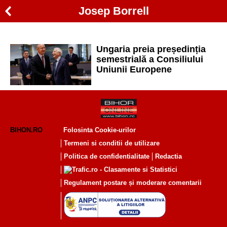
Josep Borrell
Ungaria preia președinția
semestrială a Consiliului
Uniunii Europene
BIHON.RO
Folosinta Cookie-urilor
Termeni si conditii de utilizare
Politica de confidentialitate
Redactia
Regulament postare și moderare comentarii