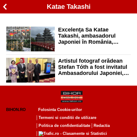
Katae Takashi
Excelenţa Sa Katae
Takashi, ambasadorul
Japoniei în România,
expune la Oradea fotografii
alături de artistul fotograf
Ștefan Tóth
Artistul fotograf orădean
Ștefan Tóth a fost invitatul
Ambasadorului Japoniei,
Excelența Sa Katae Takashi
BIHON.RO
Folosinta Cookie-urilor
Termeni si conditii de utilizare
Politica de confidentialitate
Redactia