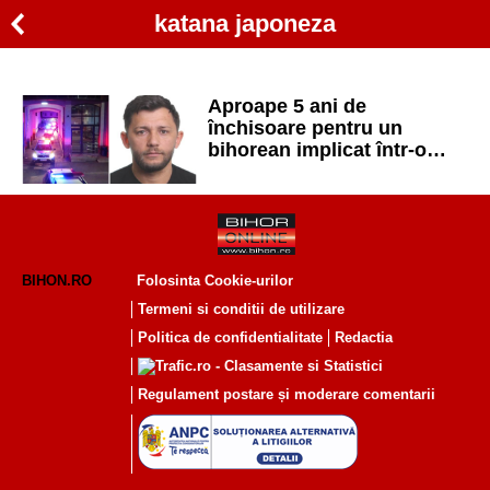
katana japoneza
Aproape 5 ani de
închisoare pentru un
bihorean implicat într-o
bătaie cu bâte și furci. Are
o ”colecție” de condamnări
BIHON.RO
Folosinta Cookie-urilor
Termeni si conditii de utilizare
Politica de confidentialitate
Redactia
Regulament postare și moderare comentarii