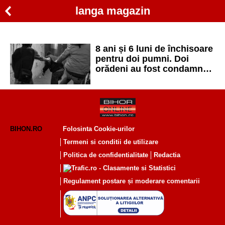
langa magazin
8 ani și 6 luni de închisoare
pentru doi pumni. Doi
orădeni au fost condamnați
pentru un jaf comis lângă
un magazin
BIHON.RO
Folosinta Cookie-urilor
Termeni si conditii de utilizare
Politica de confidentialitate
Redactia
Regulament postare și moderare comentarii