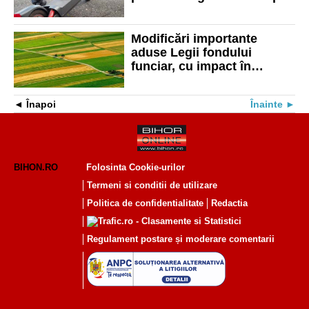
autoritățile din Bihor
Modificări importante
aduse Legii fondului
funciar, cu impact în
numeroase localități din
județul Bihor
Înapoi
Înainte
BIHON.RO
Folosinta Cookie-urilor
Termeni si conditii de utilizare
Politica de confidentialitate
Redactia
Regulament postare și moderare comentarii