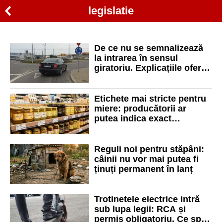
legislatie
De ce nu se semnalizează
la intrarea în sensul
giratoriu. Explicațiile oferite
de Poliția Română
Etichete mai stricte pentru
miere: producătorii ar
putea indica exact
proveniența și proporțiile
din amestecuri
Reguli noi pentru stăpâni:
câinii nu vor mai putea fi
ținuți permanent în lanț
Trotinetele electrice intră
sub lupa legii: RCA și
permis obligatoriu. Ce spun