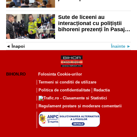
Vadu Crișului și Borod
Sute de liceeni au
interacționat cu polițiștii
bihoreni prezenți în Pasajul
Vulturul Negru
Înapoi
Înainte
BIHON.RO
Folosinta Cookie-urilor
Termeni si conditii de utilizare
Politica de confidentialitate
Redactia
Regulament postare și moderare comentarii