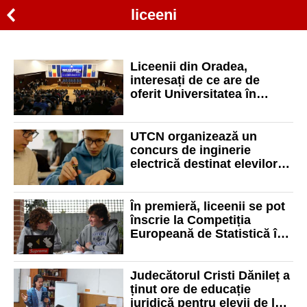
liceeni
Liceenii din Oradea,
interesați de ce are de
oferit Universitatea în
„Săptămâna Studenților
Universității din Oradea”.
UTCN organizează un
concurs de inginerie
electrică destinat elevilor
de liceu
În premieră, liceenii se pot
înscrie la Competiția
Europeană de Statistică în
România
Judecătorul Cristi Dănileț a
ținut ore de educație
juridică pentru elevii de la