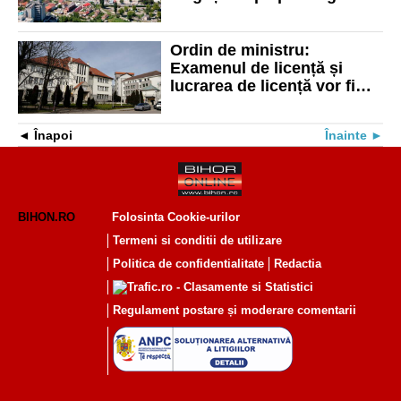
licențelor de exploatare și
creșterea redevențelor
Ordin de ministru:
Examenul de licență și
lucrarea de licență vor fi
susținute obligatoriu „în
pereche”
Înapoi
Înainte
BIHON.RO
Folosinta Cookie-urilor
Termeni si conditii de utilizare
Politica de confidentialitate
Redactia
Regulament postare și moderare comentarii