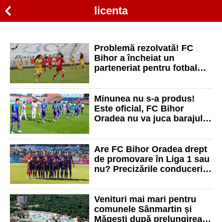
licenta
Problemă rezolvată! FC
Bihor a încheiat un
parteneriat pentru fotbal
feminin cu un club din alt
județ
Minunea nu s-a produs!
Este oficial, FC Bihor
Oradea nu va juca barajul
de promovare în Superligă
cu Farul Constanța!
Are FC Bihor Oradea drept
de promovare în Liga 1 sau
nu? Precizările conducerii
clubului!
Venituri mai mari pentru
comunele Sânmartin și
Măgești după prelungirea