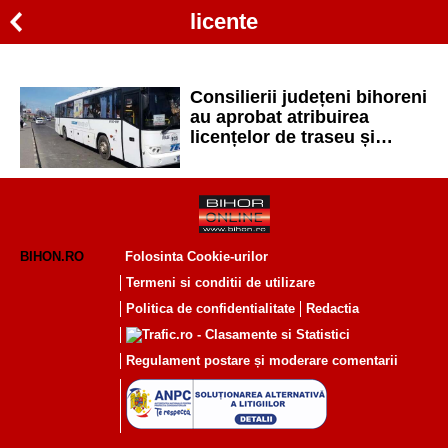
licente
Consilierii județeni bihoreni
au aprobat atribuirea
licențelor de traseu și
tarifele pentru transportul
public în zonele Salonta și
Ștei
BIHON.RO
Folosinta Cookie-urilor
Termeni si conditii de utilizare
Politica de confidentialitate
Redactia
Regulament postare și moderare comentarii