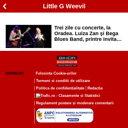
Little G Weevil
Trei zile cu concerte, la
Oradea. Luiza Zan şi Bega
Blues Band, printre invitaţii
Posticum Jazz&Blues
Weekend
BIHON.RO
Folosinta Cookie-urilor
Termeni si conditii de utilizare
Politica de confidentialitate
Redactia
Regulament postare și moderare comentarii