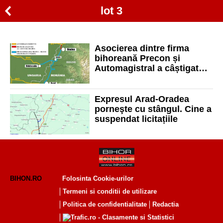
lot 3
Asocierea dintre firma
bihoreană Precon și
Automagistral a câștigat
lotul 1 al drumului expres
Oradea-Arad
Expresul Arad-Oradea
porneşte cu stângul. Cine a
suspendat licitațiile
BIHON.RO
Folosinta Cookie-urilor
Termeni si conditii de utilizare
Politica de confidentialitate
Redactia