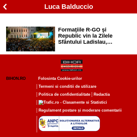
Luca Balduccio
Formaţiile R-GO şi
Republic vin la Zilele
Sfântului Ladislau,
„Festivalul tuturor”, în
Cetatea Oradea
BIHON.RO
Folosinta Cookie-urilor
Termeni si conditii de utilizare
Politica de confidentialitate
Redactia
Regulament postare și moderare comentarii