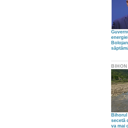
Guvernu
energie
Bolojan
săptăm
BIHON
Bihorul
secetă d
va mai 