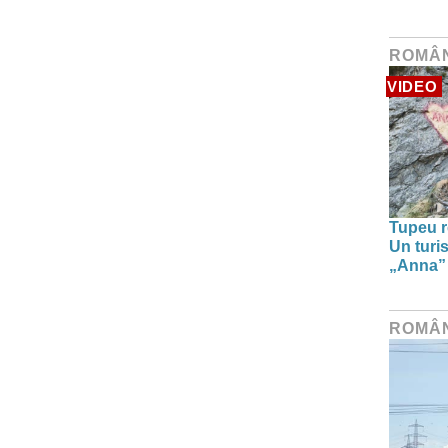
ROMÂ
VIDEO
Tupeu r
Un turi
„Anna” ș
ROMÂ