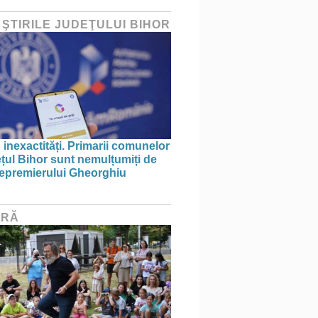
 ŞTIRILE JUDEŢULUI BIHOR
 inexactități. Primarii comunelor
ețul Bihor sunt nemulțumiți de
icepremierului Gheorghiu
URĂ