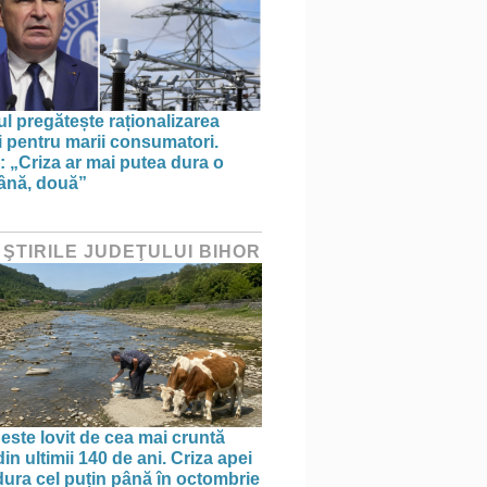
l pregătește raționalizarea
i pentru marii consumatori.
: „Criza ar mai putea dura o
ână, două”
 ŞTIRILE JUDEŢULUI BIHOR
 este lovit de cea mai cruntă
in ultimii 140 de ani. Criza apei
dura cel puțin până în octombrie