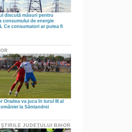
l discută măsuri pentru
ea consumului de energie
ă. Ce consumatori ar putea fi
HOR
 Oradea va juca în turul III al
omâniei la Sântandrei
 ŞTIRILE JUDEŢULUI BIHOR