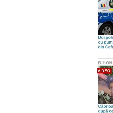
Doi poli
cu pumni
din Cefa
BIHON
VIDEO
Căprioa
după ce