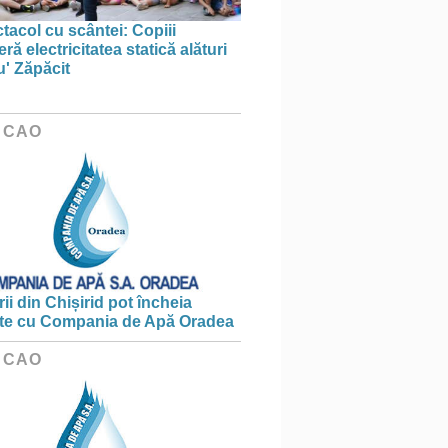
tacol cu scântei: Copiii
ă electricitatea statică alături
u' Zăpăcit
 CAO
ii din Chișirid pot încheia
te cu Compania de Apă Oradea
 CAO