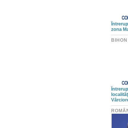
Întrerup
zona Ma
BIHON
Întrerup
localită
Vârcior
ROMÂ