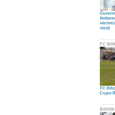
Guvernu
limitar
electric
vizați
FC BI
FC Bihor
Cupei R
BIHON