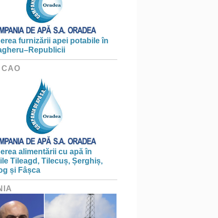
erea furnizării apei potabile în
gheru–Republicii
 CAO
erea alimentării cu apă în
țile Tileagd, Tilecuș, Șerghiș,
og și Fâșca
NIA