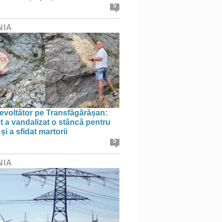
5
NIA
evoltător pe Transfăgărășan:
st a vandalizat o stâncă pentru
i a sfidat martorii
5
NIA