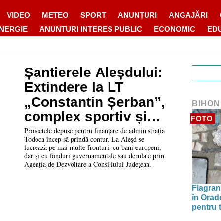
VIDEO
METEO
SPORT
ANUNȚURI
ANGAJĂRI
ENERGIE
ANUNTURI INTERES PUBLIC
ECONOMIC
ED
Șantierele Aleșdului:
Extindere la LT
„Constantin Șerban”,
BIHON
complex sportiv și
FOTO
eficientizare
Proiectele depuse pentru finanțare de administrația
Todoca încep să prindă contur. La Aleșd se
energetică la spital
lucrează pe mai multe fronturi, cu bani europeni,
dar și cu fonduri guvernamentale sau derulate prin
Agenția de Dezvoltare a Consiliului Județean.
Flagrant
în Orade
pentru t