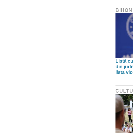
BIHON
Listă cu
din jud
lista v
CULT