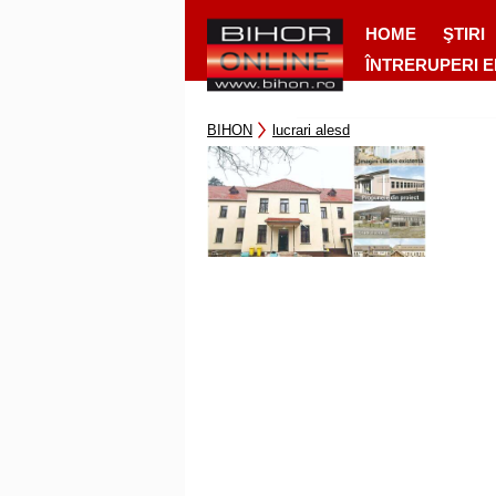
HOME
ŞTIRI
ÎNTRERUPERI 
BIHON
lucrari alesd