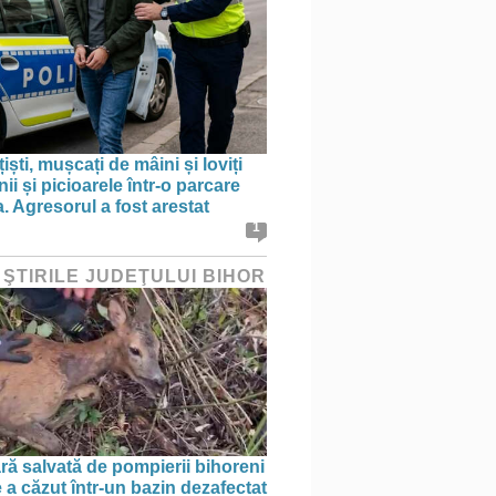
țiști, mușcați de mâini și loviți
i și picioarele într-o parcare
. Agresorul a fost arestat
1
 ŞTIRILE JUDEŢULUI BIHOR
ră salvată de pompierii bihoreni
 a căzut într-un bazin dezafectat