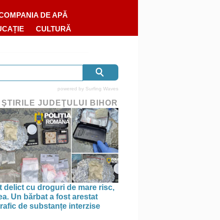
COMPANIA DE APĂ
UCAȚIE
CULTURĂ
powered by
Surfing Waves
 ŞTIRILE JUDEŢULUI BIHOR
 delict cu droguri de mare risc,
a. Un bărbat a fost arestat
rafic de substanțe interzise