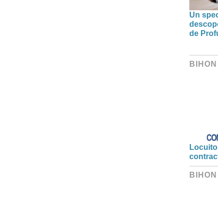
Un spec
descoper
de Prof
BIHON
Locuitor
contrac
BIHON