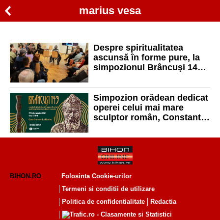
marius vesa
Despre spiritualitatea
ascunsă în forme pure, la
simpozionul Brâncuşi 149,
de la Casa Darvas – La
Roche
Simpozion orădean dedicat
operei celui mai mare
sculptor român, Constantin
Brâncuși
BIHON.RO
Folosinta Cookie-urilor
Termeni si conditii de utilizare
Politica de confidentialitate
Redactia