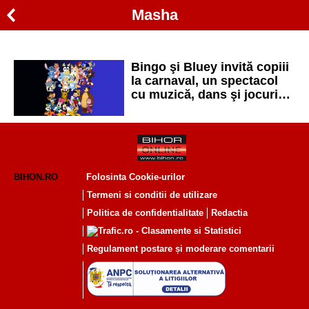
Masha
Bingo şi Bluey invită copiii
la carnaval, un spectacol
cu muzică, dans şi jocuri
interactive
BIHON.RO
Folosinta Cookie-urilor
Termeni si conditii de utilizare
Politica de confidentialitate
Redactia
Regulament postare și moderare comentarii