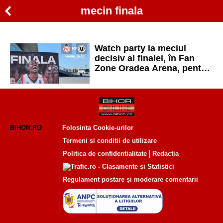
mecin finala
Watch party la meciul
decisiv al finalei, în Fan
Zone Oradea Arena, pentru
suporterii care nu au bilete
de acces în sală
BIHON.RO
Folosinta Cookie-urilor
Termeni si conditii de utilizare
Politica de confidentialitate
Redactia
Regulament postare și moderare comentarii