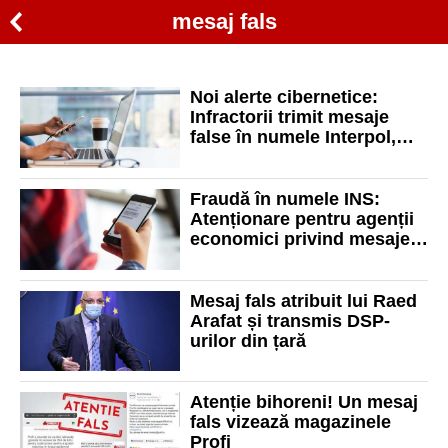
mesaj fals
Noi alerte cibernetice:
Infractorii trimit mesaje
false în numele Interpol,
Europol, Poliției Române
sau ANAF
Fraudă în numele INS:
Atenționare pentru agenții
economici privind mesajele
false
Mesaj fals atribuit lui Raed
Arafat și transmis DSP-
urilor din țară
Atenție bihoreni! Un mesaj
fals vizează magazinele
Profi