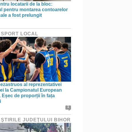
ntru locatarii de la bloc:
l pentru montarea contoarelor
ale a fost prelungit
 SPORT LOCAL
ezastruos al reprezentativei
i la Campionatul European
 Eșec de proporții în fața
i
1
 ŞTIRILE JUDEŢULUI BIHOR