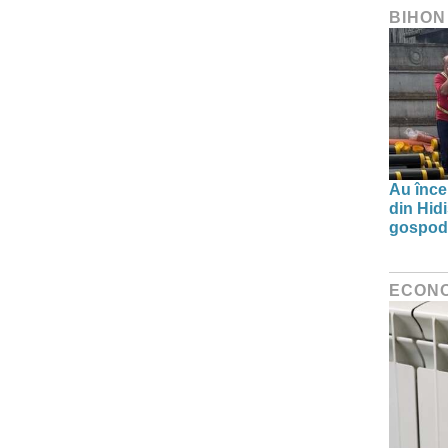
BIHON
Au înce
din Hid
gospodă
ECON