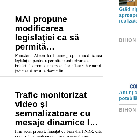
Grădini
aproape
MAI propune
realiza
modificarea
legislaţiei ca să
BIHON
permită
monitorizarea cu
Ministerul Afacerilor Interne propune modificarea
legislaţiei pentru a permite monitorizarea cu
brăţări electronice a
brăţări electronice a persoanelor aflate sub control
judiciar şi arest la domiciliu.
persoanelor în
control judiciar şi
arest la domiciliu
Anunț d
Trafic monitorizat
potabil
video și
BIHON
semnalizatoare cu
mesaje dinamice la
Beiuş
Prin acest proiect, finanţat cu bani din PNRR, este
prevăzută și realizarea unui dispecerat unic.