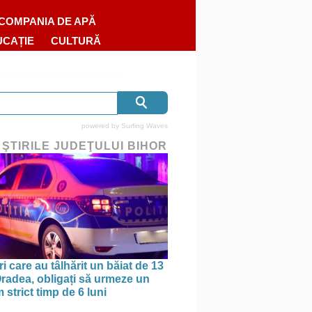
COMPANIA DE APĂ
UCAȚIE
CULTURĂ
powered by
Surfing Waves
 ŞTIRILE JUDEŢULUI BIHOR
ri care au tâlhărit un băiat de 13
 Oradea, obligați să urmeze un
strict timp de 6 luni