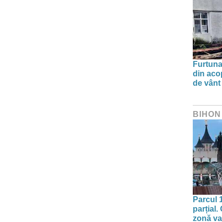
Furtuna 
din aco
de vânt
BIHON
Parcul 
parțial.
zonă va 