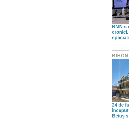
RMN sau
cronici.
speciali
BIHON
24 de f
început
Beiuș s