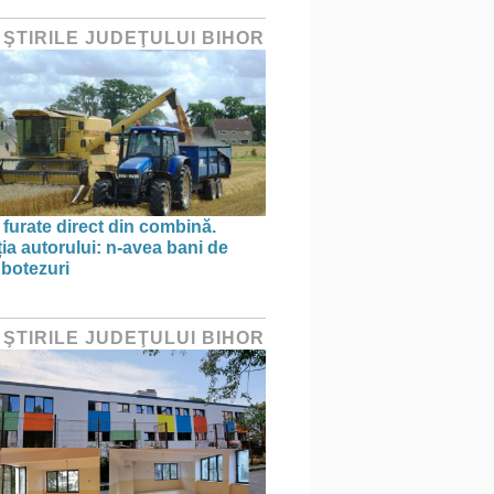
 ŞTIRILE JUDEŢULUI BIHOR
 furate direct din combină.
ția autorului: n-avea bani de
 botezuri
 ŞTIRILE JUDEŢULUI BIHOR