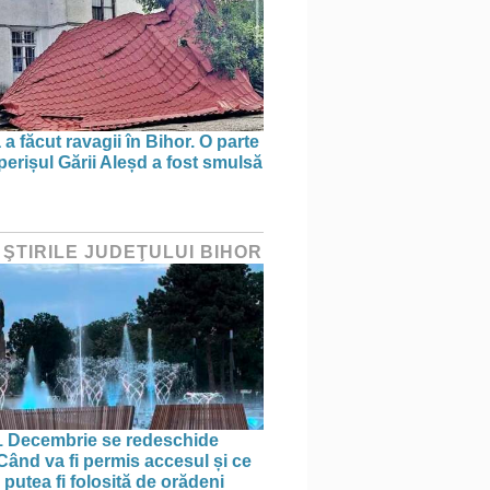
a făcut ravagii în Bihor. O parte
perișul Gării Aleșd a fost smulsă
 ŞTIRILE JUDEŢULUI BIHOR
1 Decembrie se redeschide
 Când va fi permis accesul și ce
putea fi folosită de orădeni