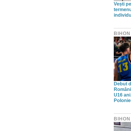
Vești pe
termenu
individu
BIHON
Debut d
Românie
U16 ani.
Polonie
BIHON