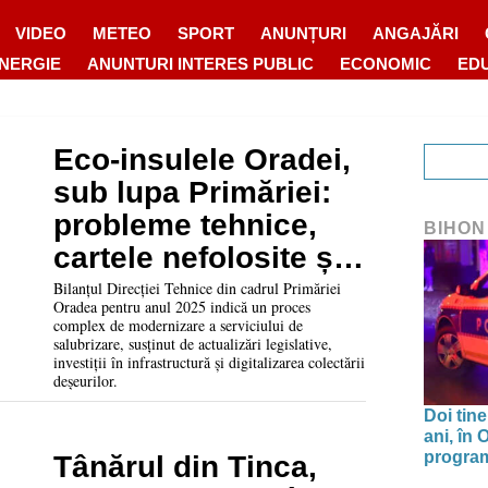
VIDEO
METEO
SPORT
ANUNȚURI
ANGAJĂRI
ENERGIE
ANUNTURI INTERES PUBLIC
ECONOMIC
ED
Eco-insulele Oradei,
sub lupa Primăriei:
probleme tehnice,
BIHON
cartele nefolosite și
sancțiuni anunțate
Bilanțul Direcției Tehnice din cadrul Primăriei
Oradea pentru anul 2025 indică un proces
complex de modernizare a serviciului de
salubrizare, susținut de actualizări legislative,
investiții în infrastructură și digitalizarea colectării
deșeurilor.
Doi tine
ani, în
program 
Tânărul din Tinca,