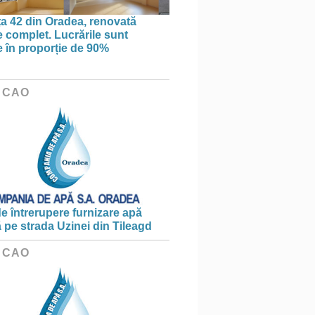
ța 42 din Oradea, renovată
 complet. Lucrările sunt
te în proporție de 90%
 CAO
e întrerupere furnizare apă
ă pe strada Uzinei din Tileagd
 CAO