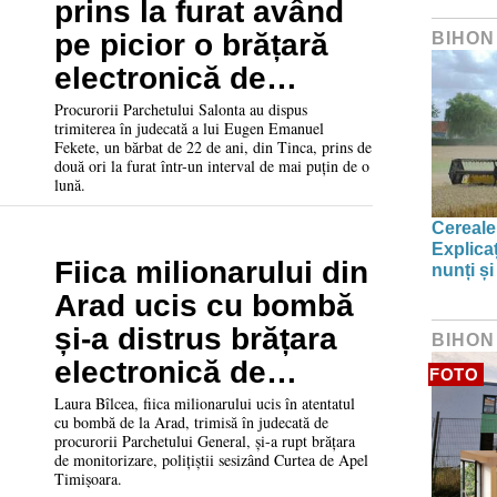
prins la furat având
pe picior o brățară
BIHON
electronică de
monitorizare, a fost
Procurorii Parchetului Salonta au dispus
trimiterea în judecată a lui Eugen Emanuel
trimis în judecată
Fekete, un bărbat de 22 de ani, din Tinca, prins de
două ori la furat într-un interval de mai puțin de o
lună.
Cereale
Explica
Fiica milionarului din
nunți și
Arad ucis cu bombă
și-a distrus brățara
BIHON
electronică de
FOTO
monitorizare
Laura Bîlcea, fiica milionarului ucis în atentatul
cu bombă de la Arad, trimisă în judecată de
procurorii Parchetului General, și-a rupt brățara
de monitorizare, polițiștii sesizând Curtea de Apel
Timișoara.