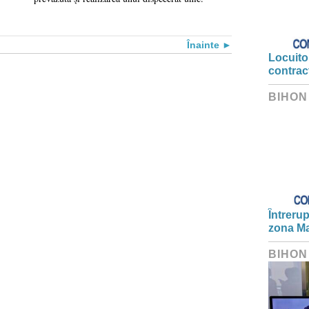
Înainte
Locuitor
contrac
BIHON
Întrerup
zona Ma
BIHON