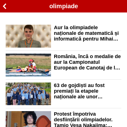
olimpiade
Aur la olimpiadele
naționale de matematică și
informatică pentru Mihai
Alexandru Ardelean de la
„Onisifor Ghibu”
România, încă o medalie de
aur la Campionatul
European de Canotaj de la
Munchen
63 de gojdiști au fost
premiați la etapele
naționale ale unor
concursuri și olimpiade
Protest împotriva
desființării olimpiadelor.
Tamio Vesa Nakajima: