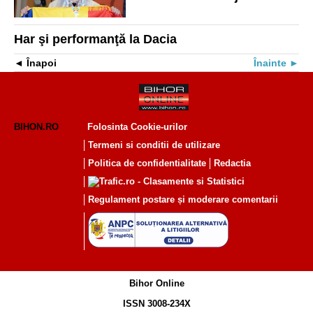
„Dacă nu erau olimpiadele
probabil nu intram la
Oxford”
Har şi performanţă la Dacia
Înapoi
Înainte
BIHON.RO
Folosinta Cookie-urilor
Termeni si conditii de utilizare
Politica de confidentialitate
Redactia
Regulament postare și moderare comentarii
Bihor Online
ISSN 3008-234X