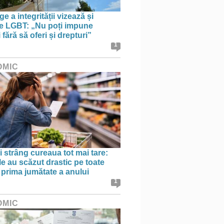
e a integrității vizează și
le LGBT: „Nu poți impune
i fără să oferi și drepturi”
1
OMIC
 strâng cureaua tot mai tare:
le au scăzut drastic pe toate
în prima jumătate a anului
1
OMIC