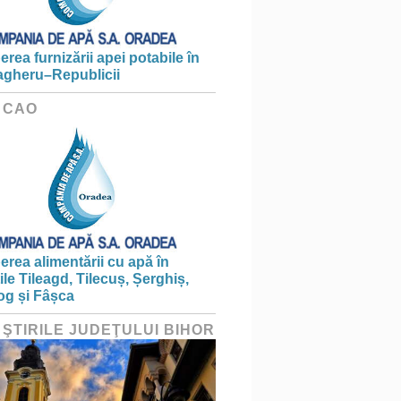
erea furnizării apei potabile în
gheru–Republicii
 CAO
erea alimentării cu apă în
țile Tileagd, Tilecuș, Șerghiș,
og și Fâșca
 ŞTIRILE JUDEŢULUI BIHOR