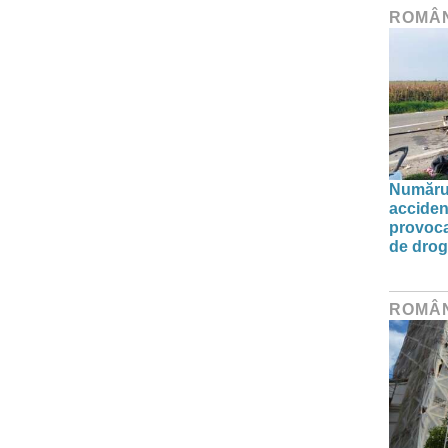
ROMÂ
Numărul 
acciden
provoca
de drog
ROMÂ