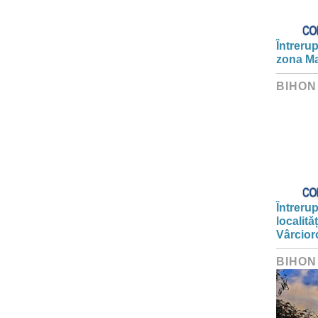
Întrerup
zona Ma
BIHON
Întrerup
localită
Vârcior
BIHON