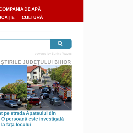
COMPANIA DE APĂ
UCAȚIE
CULTURĂ
powered by
Surfing Waves
 ŞTIRILE JUDEŢULUI BIHOR
t pe strada Apateului din
 O persoană este investigată
la fața locului