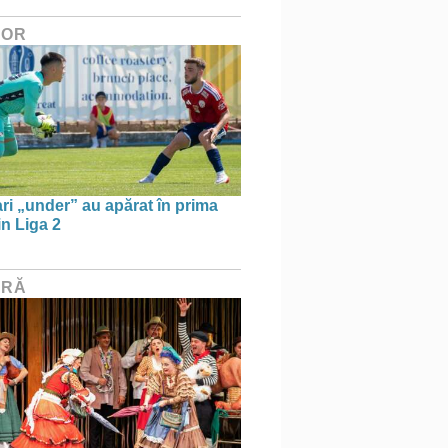
HOR
ari „under” au apărat în prima
in Liga 2
URĂ