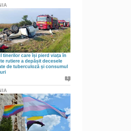
NIA
tinerilor care își pierd viața în
te rutiere a depășit decesele
te de tuberculoză și consumul
uri
1
NIA