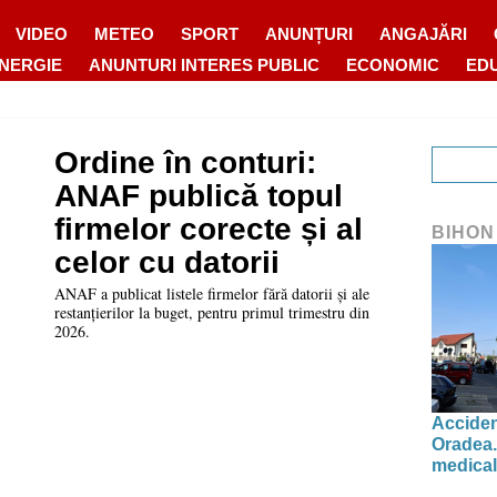
VIDEO
METEO
SPORT
ANUNȚURI
ANGAJĂRI
ENERGIE
ANUNTURI INTERES PUBLIC
ECONOMIC
ED
Ordine în conturi:
ANAF publică topul
firmelor corecte și al
BIHON
celor cu datorii
ANAF a publicat listele firmelor fără datorii și ale
restanțierilor la buget, pentru primul trimestru din
2026.
Acciden
Oradea.
medical 