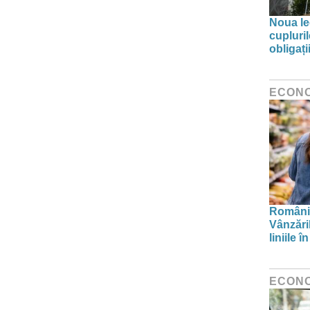
Noua leg
cupluri
obligați
ECON
Românii
Vânzări
liniile 
ECON