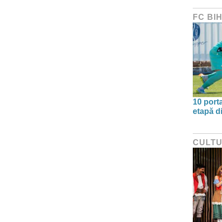
FC BI
10 port
etapă d
CULT