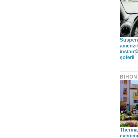
Suspend
amenzil
instanț
șoferii
BIHON
Thermal
evenime