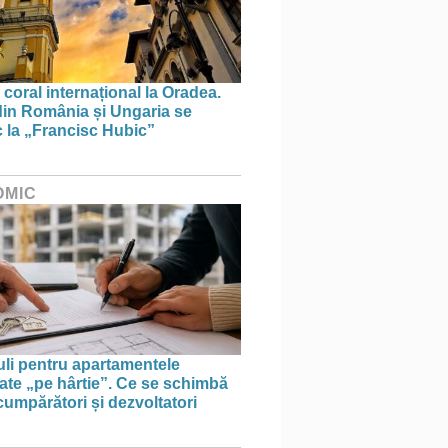
 coral internațional la Oradea.
din România și Ungaria se
 la „Francisc Hubic”
OMIC
uli pentru apartamentele
te „pe hârtie”. Ce se schimbă
cumpărători și dezvoltatori