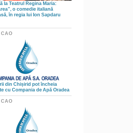
ă la Teatrul Regina Maria:
area”, o comedie italiană
ă, în regia lui Ion Sapdaru
 CAO
ii din Chișirid pot încheia
te cu Compania de Apă Oradea
 CAO