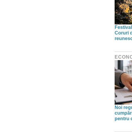
Festival
Coruri 
reunesc
ECON
Noi reg
cumpăra
pentru 