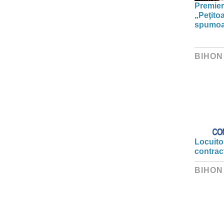
Premier
„Peţito
spumoas
BIHON
Locuitor
contrac
BIHON