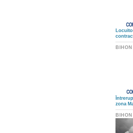
Locuitor
contrac
BIHON
Întrerup
zona Ma
BIHON