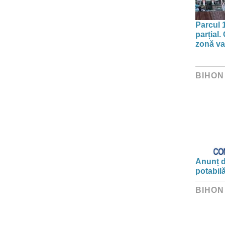
Parcul 
parțial.
zonă va 
BIHON
Anunț d
potabil
BIHON