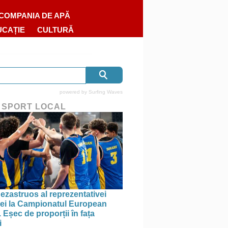
COMPANIA DE APĂ
UCAȚIE
CULTURĂ
powered by
Surfing Waves
 SPORT LOCAL
ezastruos al reprezentativei
i la Campionatul European
 Eșec de proporții în fața
i