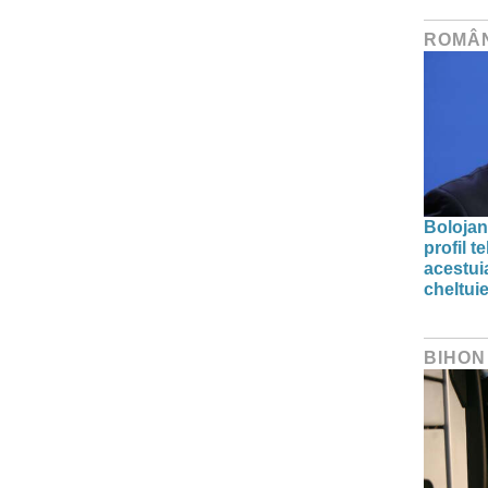
ROMÂ
Bolojan
profil 
acestuia
cheltuie
BIHON