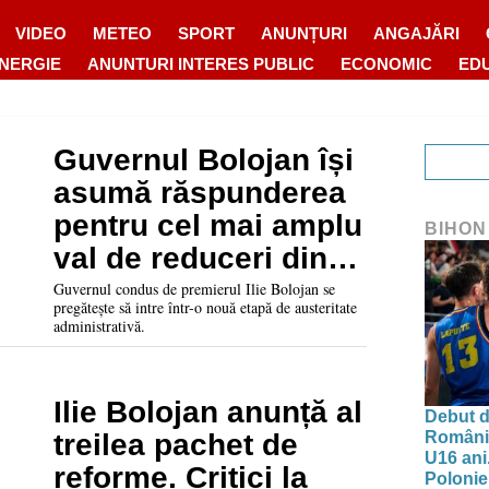
VIDEO
METEO
SPORT
ANUNȚURI
ANGAJĂRI
ENERGIE
ANUNTURI INTERES PUBLIC
ECONOMIC
ED
Guvernul Bolojan își
asumă răspunderea
pentru cel mai amplu
BIHON
val de reduceri din
administrație
Guvernul condus de premierul Ilie Bolojan se
pregătește să intre într-o nouă etapă de austeritate
administrativă.
Ilie Bolojan anunță al
Debut d
Românie
treilea pachet de
U16 ani.
reforme. Critici la
Polonie