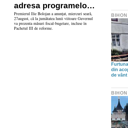
adresa programelor
Rabla
Premierul Ilie Bolojan a anunțat, miercuri seară,
BIHON
27august, că la jumătatea lunii viitoare Guvernul
va prezenta măsuri fiscal-bugetare, incluse în
Pachetul III de reforme.
Furtuna 
din aco
de vânt
BIHON