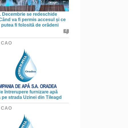
1 Decembrie se redeschide
 Când va fi permis accesul și ce
putea fi folosită de orădeni
2
 CAO
e întrerupere furnizare apă
ă pe strada Uzinei din Tileagd
 CAO