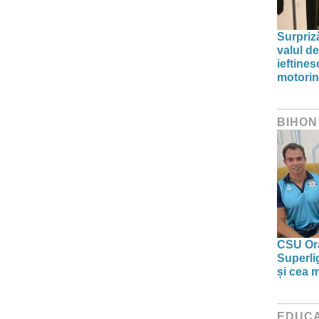
Surpriz
valul de
ieftine
motori
BIHON
CSU Ora
Superlig
și cea 
EDUCA