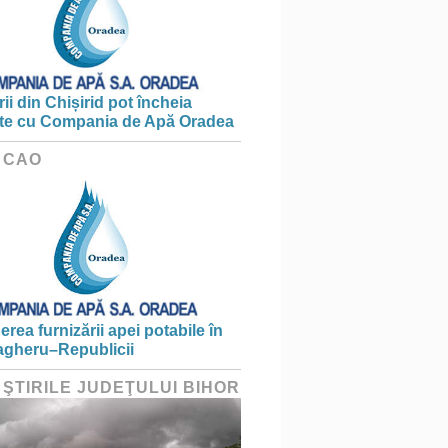
ii din Chișirid pot încheia
te cu Compania de Apă Oradea
 CAO
erea furnizării apei potabile în
gheru–Republicii
 ŞTIRILE JUDEŢULUI BIHOR