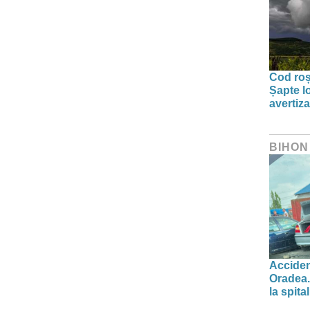
Cod roșu
Șapte lo
avertiz
BIHON
Acciden
Oradea.
la spital