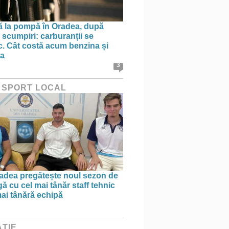
ă la pompă în Oradea, după
 scumpiri: carburanții se
sc. Cât costă acum benzina și
na
3
 SPORT LOCAL
dea pregătește noul sezon de
ă cu cel mai tânăr staff tehnic
mai tânără echipă
ȚIE