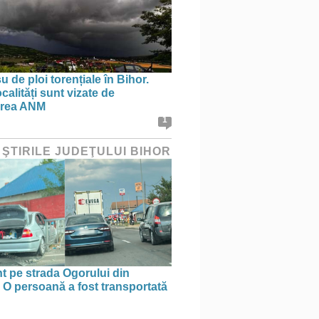
 de ploi torențiale în Bihor.
calități sunt vizate de
area ANM
1
 ŞTIRILE JUDEŢULUI BIHOR
t pe strada Ogorului din
 O persoană a fost transportată