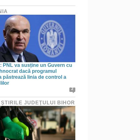
NIA
: PNL va susține un Guvern cu
tehnocrat dacă programul
 păstrează linia de control a
lilor
2
 ŞTIRILE JUDEŢULUI BIHOR