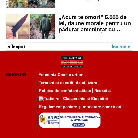
scandal violent cu un
bărbat
„Acum te omor!” 5.000 de
lei, daune morale pentru un
pădurar amenințat cu
cuțitul
Înapoi
Înainte
BIHON.RO
Folosinta Cookie-urilor
Termeni si conditii de utilizare
Politica de confidentialitate
Redactia
Regulament postare și moderare comentarii