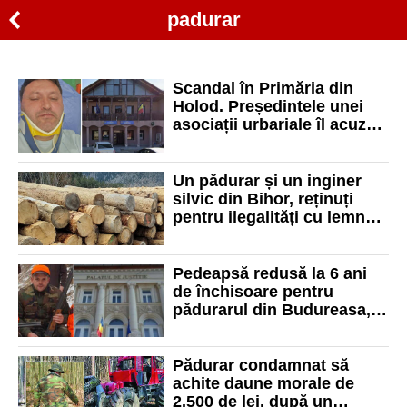
padurar
Scandal în Primăria din
Holod. Președintele unei
asociații urbariale îl acuză
pe primar că l-a bătut chiar
în biroul edilului
Un pădurar și un inginer
silvic din Bihor, reținuți
pentru ilegalități cu lemne.
Prejudiciul estimat
depășește 100.000 de lei
Pedeapsă redusă la 6 ani
de închisoare pentru
pădurarul din Budureasa,
acuzat că a lăsat un
localnic să moară
Pădurar condamnat să
achite daune morale de
2.500 de lei, după un