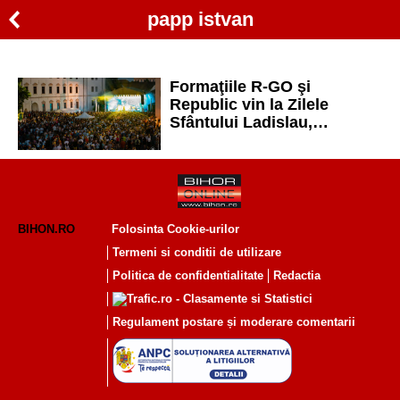
papp istvan
Formaţiile R-GO şi
Republic vin la Zilele
Sfântului Ladislau,
„Festivalul tuturor”, în
Cetatea Oradea
BIHON.RO
Folosinta Cookie-urilor
Termeni si conditii de utilizare
Politica de confidentialitate
Redactia
Regulament postare și moderare comentarii