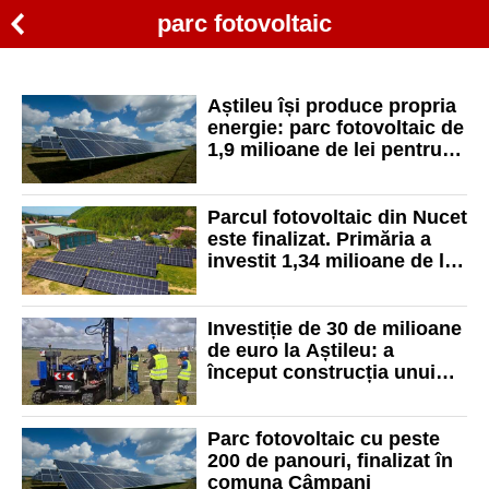
parc fotovoltaic
Aștileu își produce propria
energie: parc fotovoltaic de
1,9 milioane de lei pentru
reducerea facturilor la
primărie
Parcul fotovoltaic din Nucet
este finalizat. Primăria a
investit 1,34 milioane de lei
în energie verde
Investiție de 30 de milioane
de euro la Aștileu: a
început construcția unui
parc fotovoltaic de 55 MW
Parc fotovoltaic cu peste
200 de panouri, finalizat în
comuna Câmpani