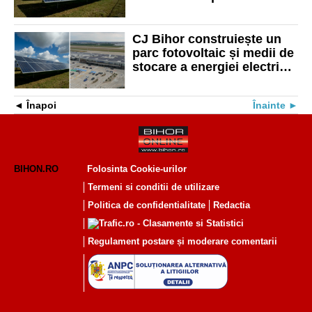
CJ Bihor construiește un
parc fotovoltaic și medii de
stocare a energiei electrice
la Aeroportul Oradea
Înapoi
Înainte
BIHON.RO
Folosinta Cookie-urilor
Termeni si conditii de utilizare
Politica de confidentialitate
Redactia
Regulament postare și moderare comentarii