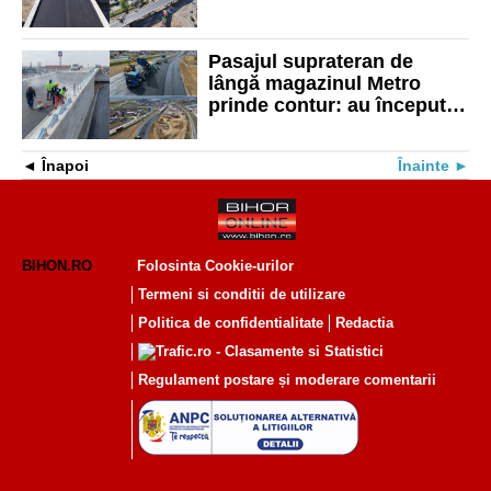
turnat primul strat de asfalt
Pasajul suprateran de
lângă magazinul Metro
prinde contur: au început
lucrările de asfaltare
Înapoi
Înainte
BIHON.RO
Folosinta Cookie-urilor
Termeni si conditii de utilizare
Politica de confidentialitate
Redactia
Regulament postare și moderare comentarii