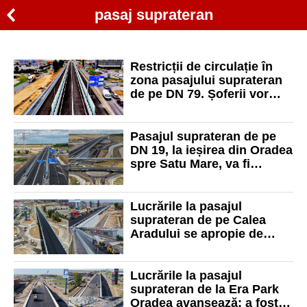
pasaj suprateran
Restricții de circulație în
zona pasajului suprateran
de pe DN 79. Șoferii vor
folosi o bretea temporară
Pasajul suprateran de pe
DN 19, la ieșirea din Oradea
spre Satu Mare, va fi
deschis oficial traficului
Lucrările la pasajul
suprateran de pe Calea
Aradului se apropie de
final. A fost așternut ultimul
strat de asfalt
Lucrările la pasajul
suprateran de la Era Park
Oradea avansează: a fost