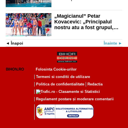
„Magicianul” Petar
Kovacevic: „Principalul
nostru atu a fost grupul,
forța jocului colectiv”
Înapoi
Înainte
BIHON.RO
Folosinta Cookie-urilor
Termeni si conditii de utilizare
Politica de confidentialitate
Redactia
Regulament postare și moderare comentarii