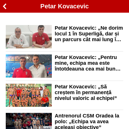
Petar Kovacevic
Petar Kovacevic: „Ne dorim
locul 1 în Superligă, dar și
un parcurs cât mai lung în
cupele europene”
Petar Kovacevic: „Pentru
mine, echipa mea este
întotdeauna cea mai bună
din lume”
Petar Kovacevic: „Să
creștem în permanență
nivelul valoric al echipei”
Antrenorul CSM Oradea la
polo: „Echipa va avea
aceleași obiective”