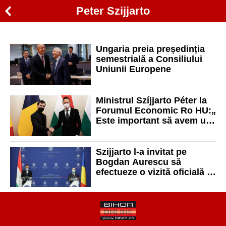
Peter Szijjarto
Ungaria preia președinția
semestrială a Consiliului
Uniunii Europene
Ministrul Szíjjarto Péter la
Forumul Economic Ro HU:„
Este important să avem un
vecin puternic din punct de
vedere economic”
Szijjarto l-a invitat pe
Bogdan Aurescu să
efectueze o vizită oficială în
Ungaria