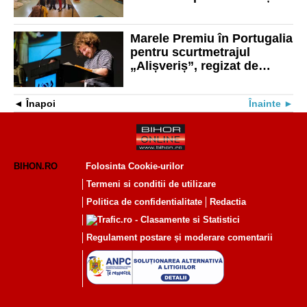
profesori
Marele Premiu în Portugalia
pentru scurtmetrajul
„Alișveriș”, regizat de
orădeanul Vasile Todinca
Înapoi
Înainte
BIHON.RO
Folosinta Cookie-urilor
Termeni si conditii de utilizare
Politica de confidentialitate
Redactia
Regulament postare și moderare comentarii