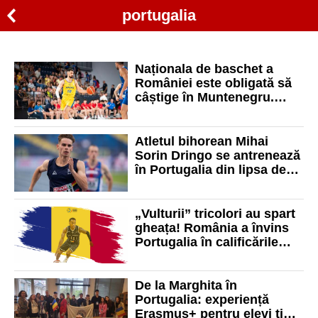
portugalia
Naționala de baschet a
României este obligată să
câștige în Muntenegru.
Meciul decisiv are loc
duminică
Atletul bihorean Mihai
Sorin Dringo se antrenează
în Portugalia din lipsa de
condiții în Oradea
„Vulturii” tricolori au spart
gheața! România a învins
Portugalia în calificările
pentru FIBA Basketball
World Cup 2027
De la Marghita în
Portugalia: experiență
Erasmus+ pentru elevi ți