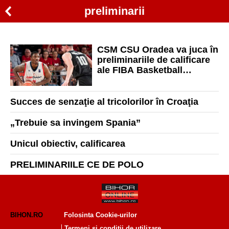
preliminarii
CSM CSU Oradea va juca în
preliminariile de calificare
ale FIBA Basketball
Champions League
Succes de senzaţie al tricolorilor în Croaţia
„Trebuie sa invingem Spania”
Unicul obiectiv, calificarea
PRELIMINARIILE CE DE POLO
BIHON.RO
Folosinta Cookie-urilor
Termeni si conditii de utilizare