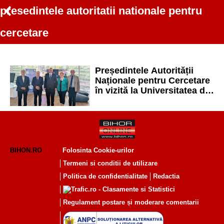
presedintele autoritatii nationale pentru
cercetare
Președintele Autorității
Naționale pentru Cercetare
în vizită la Universitatea din
Oradea
BIHON.RO
Folosinta Cookie-urilor
Termeni si conditii de utilizare
Politica de confidentialitate
Redactia
Regulament postare și moderare comentarii