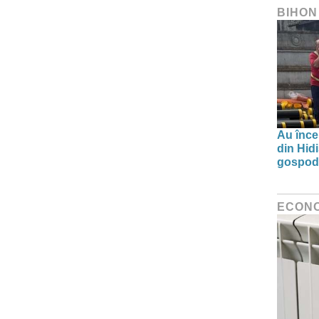
BIHON
Au înce
din Hid
gospodă
ECON