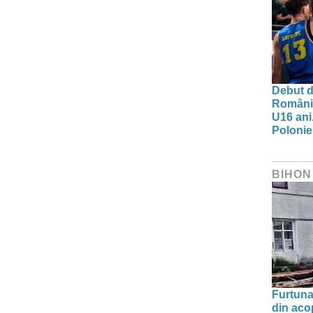
Debut d
Românie
U16 ani.
Polonie
BIHON
Furtuna 
din aco