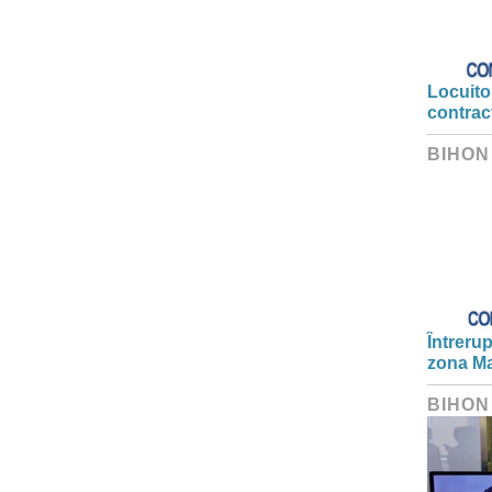
Locuitor
contrac
BIHON
Întrerup
zona Ma
BIHON