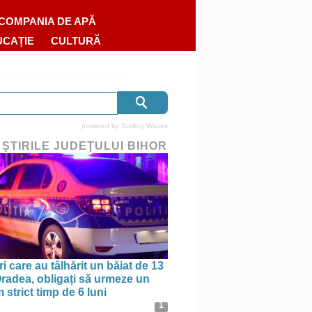
COMPANIA DE APĂ
UCAȚIE
CULTURĂ
powered by
Surfing Waves
 ŞTIRILE JUDEŢULUI BIHOR
ri care au tâlhărit un băiat de 13
 Oradea, obligați să urmeze un
strict timp de 6 luni
1