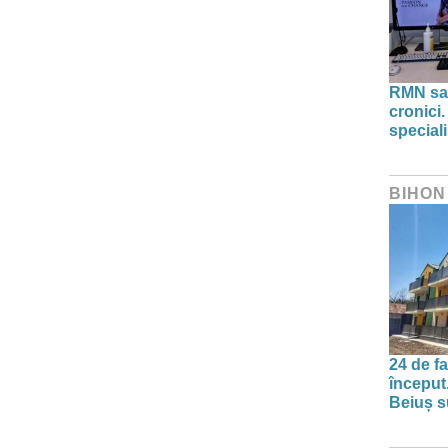
RMN sau
cronici.
speciali
BIHON
24 de f
început
Beiuș s