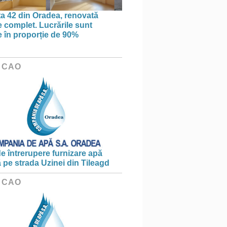
ța 42 din Oradea, renovată
 complet. Lucrările sunt
te în proporție de 90%
 CAO
e întrerupere furnizare apă
ă pe strada Uzinei din Tileagd
 CAO