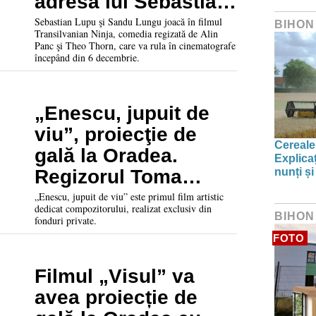
adresa lui Sebastian
Lupu cu apelativul
Sebastian Lupu şi Sandu Lungu joacă în filmul
BIHON
Transilvanian Ninja, comedia regizată de Alin
„Excelenţă”
Panc şi Theo Thorn, care va rula în cinematografe
începând din 6 decembrie.
„Enescu, jupuit de
viu”, proiecţie de
Cereale
gală la Oradea.
Explica
Regizorul Toma
nunți și
Enache: „Enescu era
„Enescu, jupuit de viu” este primul film artistic
dedicat compozitorului, realizat exclusiv din
de o generozitate
BIHON
fonduri private.
incredibilă”
FOTO
Filmul „Visul” va
avea proiecție de