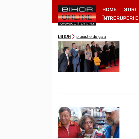
HOME
ŞTIRI
ÎNTRERUPERI 
BIHON
proiectie de gala