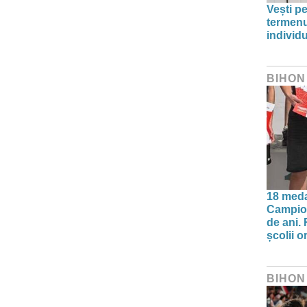
Vești pe
termenu
individu
BIHON
18 meda
Campion
de ani.
școlii o
BIHON