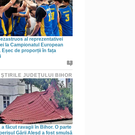
ezastruos al reprezentativei
i la Campionatul European
 Eșec de proporții în fața
i
1
 ŞTIRILE JUDEŢULUI BIHOR
a făcut ravagii în Bihor. O parte
perișul Gării Aleșd a fost smulsă