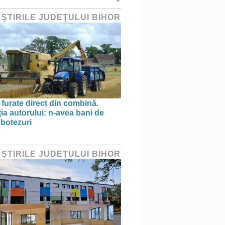
 ŞTIRILE JUDEŢULUI BIHOR
 furate direct din combină.
ția autorului: n-avea bani de
 botezuri
 ŞTIRILE JUDEŢULUI BIHOR