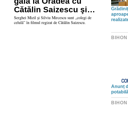
gală la Oradea cu
Cătălin Saizescu şi o
Grădini
aproape
parte din actori
Serghei Mizil și Silviu Mircescu sunt „colegi de
realiza
celulă” în filmul regizat de Cătălin Saizescu.
BIHON
Anunț d
potabil
BIHON