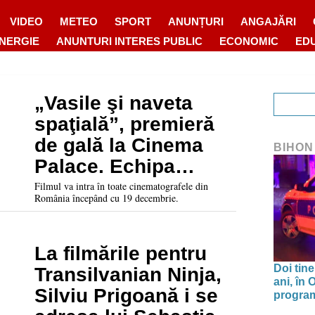
VIDEO
METEO
SPORT
ANUNȚURI
ANGAJĂRI
ENERGIE
ANUNTURI INTERES PUBLIC
ECONOMIC
ED
„Vasile şi naveta
spaţială”, premieră
de gală la Cinema
BIHON
Palace. Echipa
filmului s-a întâlnit
Filmul va intra în toate cinematografele din
România începând cu 19 decembrie.
cu publicul orădean
La filmările pentru
Doi tine
Transilvanian Ninja,
ani, în
Silviu Prigoană i se
program 