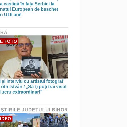
 câștigă în fața Serbiei la
natul European de baschet
n U16 ani!
URĂ
E FOTO
 şi interviu cu artistul fotograf
óth István / „Să-ţi poţi trăi visul
 lucru extraordinar!”
 ŞTIRILE JUDEŢULUI BIHOR
IDEO