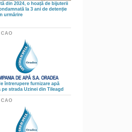
ă din 2024, o hoață de bijuterii
condamnată la 3 ani de detenție
în urmărire
 CAO
e întrerupere furnizare apă
ă pe strada Uzinei din Tileagd
 CAO