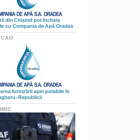
ii din Chișirid pot încheia
te cu Compania de Apă Oradea
 CAO
erea furnizării apei potabile în
gheru–Republicii
OMIC