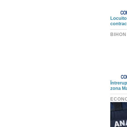
Locuitor
contrac
BIHON
Întrerup
zona Ma
ECON