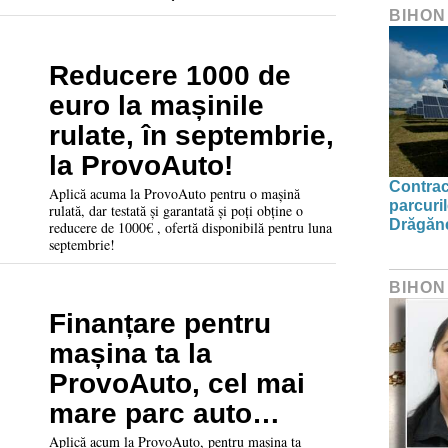
garanție 12 luni!
BIHON
Reducere 1000 de
euro la mașinile
rulate, în septembrie,
la ProvoAuto!
Contrac
Aplică acuma la ProvoAuto pentru o mașină
parcuril
rulată, dar testată și garantată și poți obține o
Drăgăne
reducere de 1000€ , ofertă disponibilă pentru luna
septembrie!
BIHON
Finanțare pentru
mașina ta la
ProvoAuto, cel mai
mare parc auto
second hand din
Aplică acum la ProvoAuto, pentru mașina ta