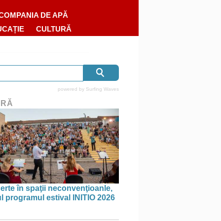
COMPANIA DE APĂ
UCAȚIE
CULTURĂ
powered by
Surfing Waves
URĂ
erte în spaţii neconvenţioanle,
ul programul estival INITIO 2026