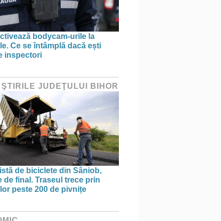
tivează bodycam-urile la
le. Ce se întâmplă dacă ești
e inspectori
 ŞTIRILE JUDEŢULUI BIHOR
stă de biciclete din Sâniob,
de final. Traseul trece prin
lor peste 200 de pivnițe
OMIC