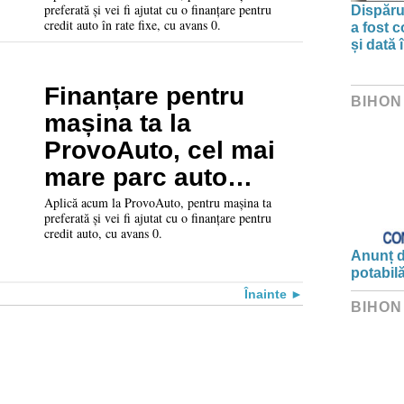
preferată și vei fi ajutat cu o finanțare pentru
Dispărut
vestul României!
credit auto în rate fixe, cu avans 0.
a fost 
Avans 0!
și dată 
Finanțare pentru
BIHON
mașina ta la
ProvoAuto, cel mai
mare parc auto
second hand din
Aplică acum la ProvoAuto, pentru mașina ta
preferată și vei fi ajutat cu o finanțare pentru
vestul României!
credit auto, cu avans 0.
Avans 0!
Anunț d
potabil
Înainte
BIHON