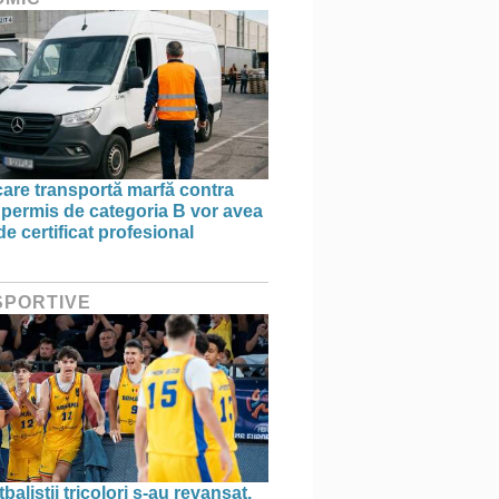
 care transportă marfă contra
 permis de categoria B vor avea
e certificat profesional
 SPORTIVE
aliștii tricolori s-au revanșat.