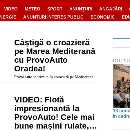
VIDEO
METEO
SPORT
ANUNȚURI
ANGAJĂRI
ENERGIE
ANUNTURI INTERES PUBLIC
ECONOMIC
ED
Câștigă o croazieră
pe Marea Mediterană
cu ProvoAuto
CULT
Oradea!
ProvoAuto te trimite în croazieră pe Mediterană!
VIDEO: Flotă
impresionantă la
13 conc
ProvoAuto! Cele mai
în cadr
bune mașini rulate,