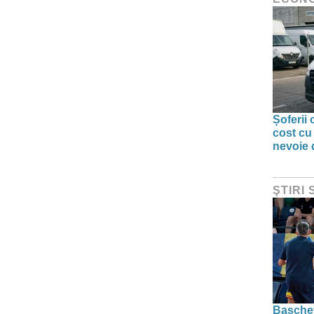
Șoferii
cost cu
nevoie d
ŞTIRI
Baschetb