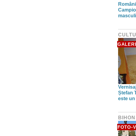
România
Campio
masculi
CULT
GALERI
Vernisaj
Ștefan T
este un
BIHON
FOTO-V