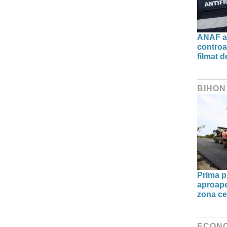
ANAF ac
controa
filmat d
BIHON
Prima pi
aproape 
zona ce
ECON