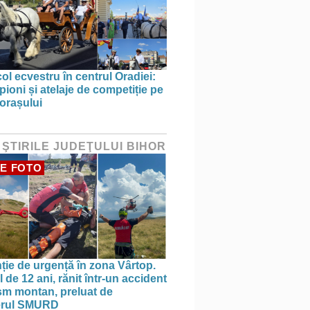
ol ecvestru în centrul Oradiei:
ioni și atelaje de competiție pe
 orașului
 ŞTIRILE JUDEŢULUI BIHOR
E FOTO
nție de urgență în zona Vârtop.
 de 12 ani, rănit într-un accident
ism montan, preluat de
terul SMURD