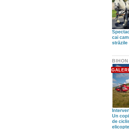
Spectac
cai camp
străzile
BIHON
GALERI
Interve
Un copil
de cicl
elicop