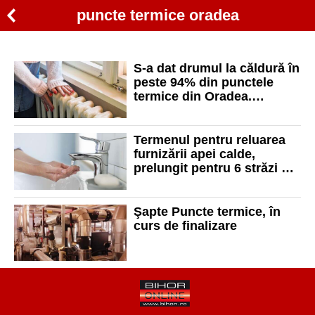
puncte termice oradea
S-a dat drumul la căldură în
peste 94% din punctele
termice din Oradea.
Motivele pentru care nu a
fost pornită încălzirea
pentru celelalte puncte
Termenul pentru reluarea
termice
furnizării apei calde,
prelungit pentru 6 străzi din
Oradea. Vezi care sunt
Şapte Puncte termice, în
curs de finalizare