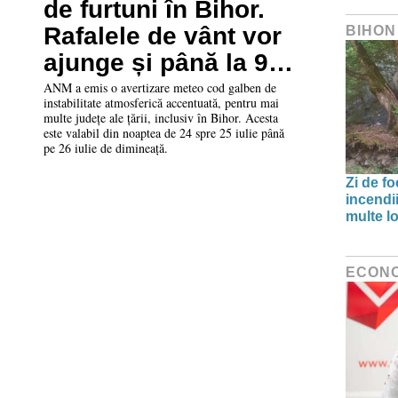
de furtuni în Bihor.
Rafalele de vânt vor
BIHON
ajunge și până la 90
km/h
ANM a emis o avertizare meteo cod galben de
instabilitate atmosferică accentuată, pentru mai
multe județe ale țării, inclusiv în Bihor. Acesta
este valabil din noaptea de 24 spre 25 iulie până
pe 26 iulie de dimineață.
Zi de f
incendii
multe lo
ECON