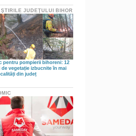
 ŞTIRILE JUDEŢULUI BIHOR
oc pentru pompierii bihoreni: 12
 de vegetație izbucnite în mai
calități din județ
OMIC