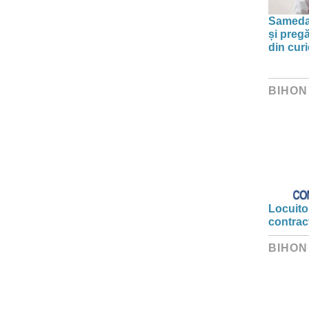
Sameday
și preg
din curi
BIHON
Locuitor
contrac
BIHON