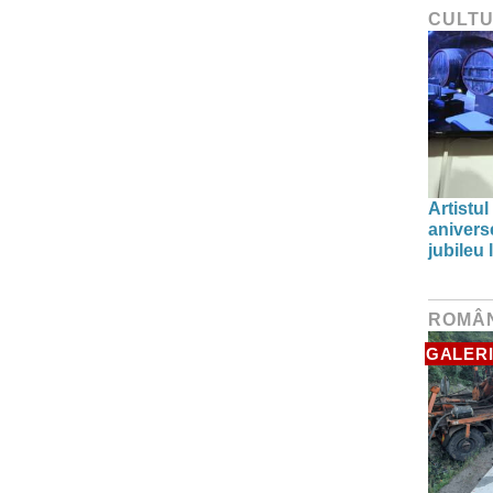
CULT
Artistul
aniverse
jubileu
ROMÂ
GALERI