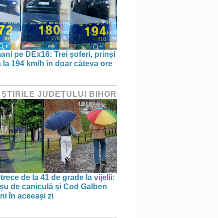
ani pe DEx16: Trei șoferi, prinși
 la 194 km/h în doar câteva ore
 ŞTIRILE JUDEŢULUI BIHOR
trece de la 41 de grade la vijelii:
u de caniculă și Cod Galben
ni în aceeași zi