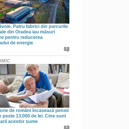
oie. Patru fabrici din parcurile
iale din Oradea iau măsuri
re pentru reducerea
lui de energie
1
OMIC
orie de români încasează pensii
e peste 13.000 de lei. Cine sunt
iarii acestor sume
1