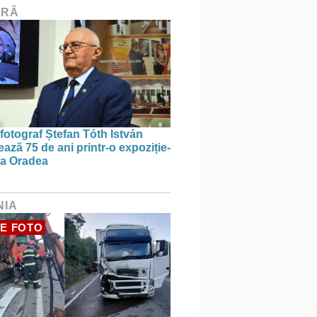
URĂ
 fotograf Ștefan Tóth István
ază 75 de ani printr-o expoziție-
 la Oradea
NIA
E FOTO