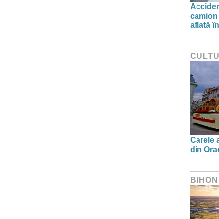
Acciden
camion 
aflată î
CULT
Carele a
din Orad
BIHON