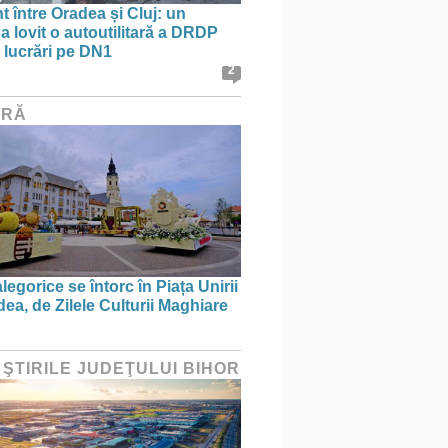
t între Oradea și Cluj: un
a lovit o autoutilitară a DRDP
n lucrări pe DN1
2
URĂ
legorice se întorc în Piața Unirii
ea, de Zilele Culturii Maghiare
 ŞTIRILE JUDEŢULUI BIHOR