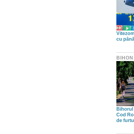
Vitezom
cu până
BIHON
Bihorul 
Cod Roș
de furtu