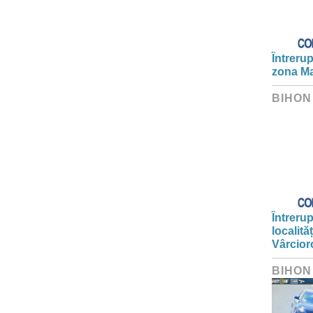
Întrerup
zona Ma
BIHON
Întrerup
localită
Vârcior
BIHON