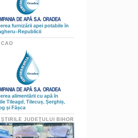
erea furnizării apei potabile în
gheru–Republicii
 CAO
erea alimentării cu apă în
țile Tileagd, Tilecuș, Șerghiș,
og și Fâșca
 ŞTIRILE JUDEŢULUI BIHOR