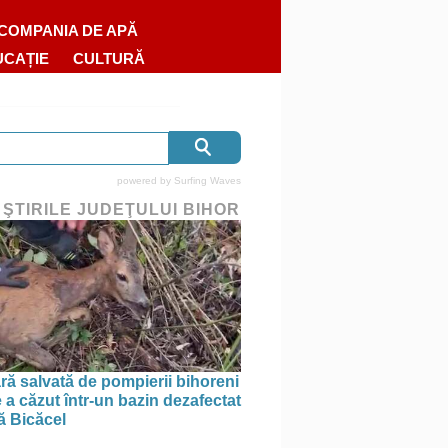
COMPANIA DE APĂ
UCAȚIE
CULTURĂ
powered by
Surfing Waves
 ŞTIRILE JUDEŢULUI BIHOR
ră salvată de pompierii bihoreni
 a căzut într-un bazin dezafectat
ă Bicăcel