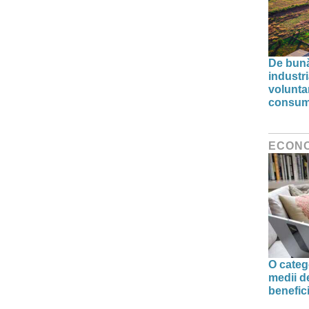
De bunăv
industr
volunta
consumu
ECON
O categ
medii d
benefic