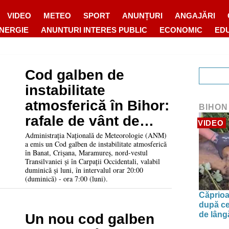
VIDEO
METEO
SPORT
ANUNȚURI
ANGAJĂRI
ENERGIE
ANUNTURI INTERES PUBLIC
ECONOMIC
ED
Cod galben de
instabilitate
atmosferică în Bihor:
BIHON
rafale de vânt de
VIDEO
până la 70 km/h
Administrația Națională de Meteorologie (ANM)
a emis un Cod galben de instabilitate atmosferică
în Banat, Crișana, Maramureș, nord-vestul
Transilvaniei și în Carpații Occidentali, valabil
duminică și luni, în intervalul orar 20:00
(duminică) - ora 7:00 (luni).
Căprioa
după ce
de lâng
Un nou cod galben