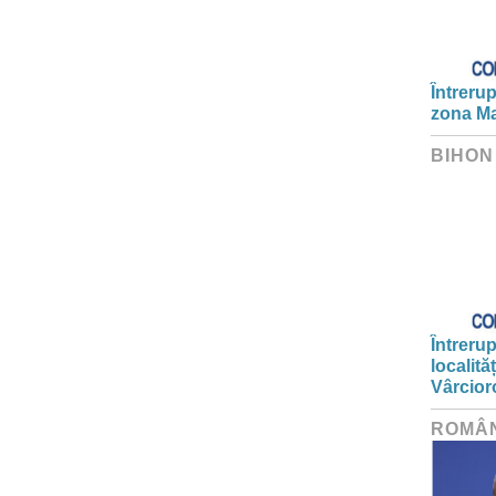
Întrerup
zona Ma
BIHON
Întrerup
localită
Vârcior
ROMÂ