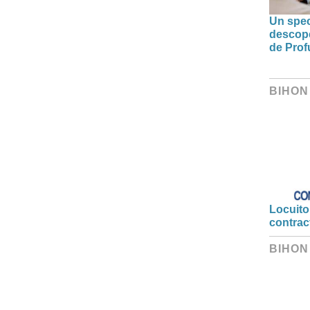
Un spec
descoper
de Prof
BIHON
Locuitor
contrac
BIHON