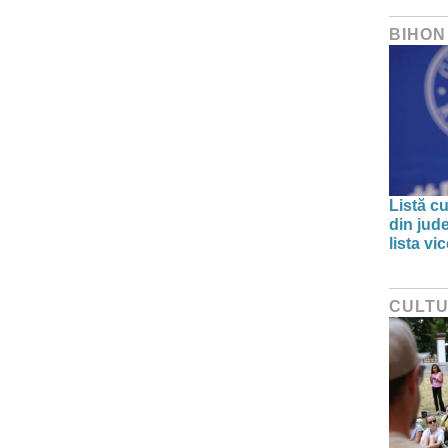
BIHON
Listă cu
din jud
lista v
CULT