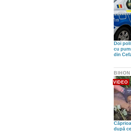
Doi poli
cu pumni
din Cefa
BIHON
VIDEO
Căprioa
după ce