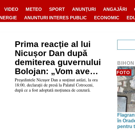
VIDEO
METEO
SPORT
ANUNȚURI
ANGAJĂRI
ENERGIE
ANUNTURI INTERES PUBLIC
ECONOMIC
ED
Prima reacție al lui
Nicușor Dan după
demiterea guvernului
BIHON
Bolojan: „Vom avea
FOTO
un guvern pro-
Președintele Nicușor Dan a susținut astăzi, la ora
18:00, declarații de presă la Palatul Cotroceni,
occidental într-un
după ce a fost adoptată moțiunea de cenzură.
termen rezonabil”
Flagrant
în Orade
pentru t