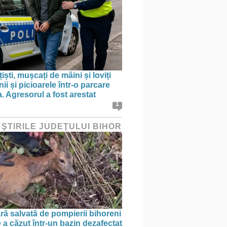
țiști, mușcați de mâini și loviți
i și picioarele într-o parcare
. Agresorul a fost arestat
1
 ŞTIRILE JUDEŢULUI BIHOR
ră salvată de pompierii bihoreni
 a căzut într-un bazin dezafectat