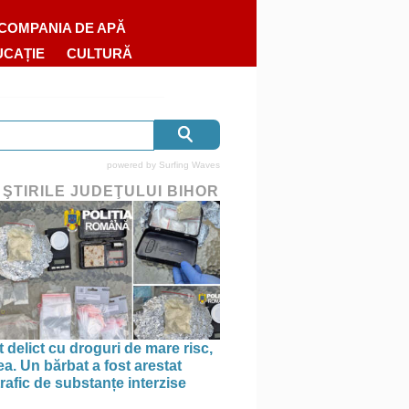
COMPANIA DE APĂ
UCAȚIE
CULTURĂ
powered by
Surfing Waves
 ŞTIRILE JUDEŢULUI BIHOR
 delict cu droguri de mare risc,
a. Un bărbat a fost arestat
rafic de substanțe interzise