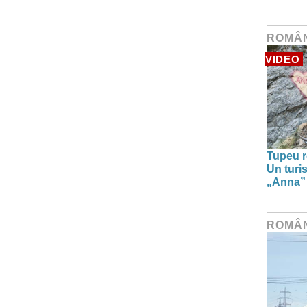
ROMÂ
VIDEO
Tupeu r
Un turi
„Anna” ș
ROMÂ