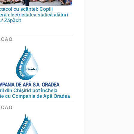
tacol cu scântei: Copiii
ă electricitatea statică alături
u' Zăpăcit
 CAO
ii din Chișirid pot încheia
te cu Compania de Apă Oradea
 CAO