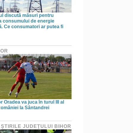
l discută măsuri pentru
ea consumului de energie
ă. Ce consumatori ar putea fi
HOR
 Oradea va juca în turul III al
omâniei la Sântandrei
 ŞTIRILE JUDEŢULUI BIHOR