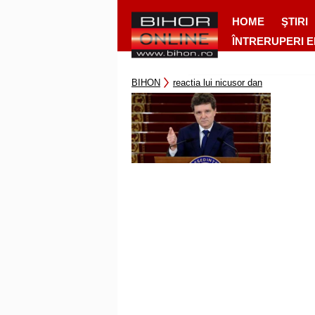
HOME
ŞTIRI
ÎNTRERUPERI 
BIHON
reactia lui nicusor dan