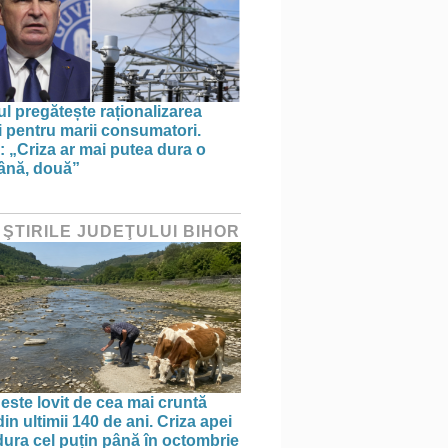
l pregătește raționalizarea
i pentru marii consumatori.
: „Criza ar mai putea dura o
ână, două”
 ŞTIRILE JUDEŢULUI BIHOR
 este lovit de cea mai cruntă
in ultimii 140 de ani. Criza apei
dura cel puțin până în octombrie