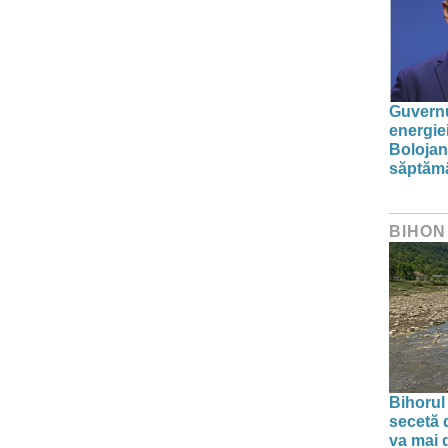
Guvernu
energie
Bolojan
săptăm
BIHON
Bihorul
secetă d
va mai 