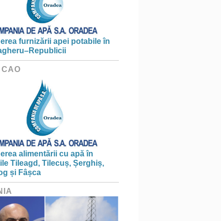
erea furnizării apei potabile în
gheru–Republicii
 CAO
erea alimentării cu apă în
țile Tileagd, Tilecuș, Șerghiș,
og și Fâșca
NIA