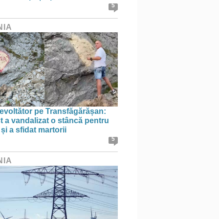
5
NIA
evoltător pe Transfăgărășan:
st a vandalizat o stâncă pentru
i a sfidat martorii
5
NIA