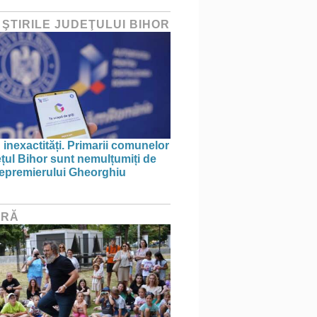
 ŞTIRILE JUDEŢULUI BIHOR
 inexactități. Primarii comunelor
ețul Bihor sunt nemulțumiți de
icepremierului Gheorghiu
URĂ