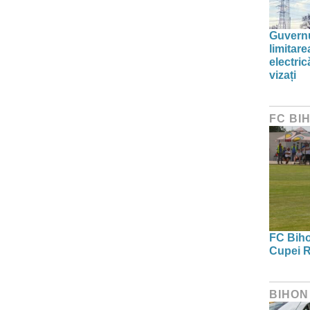
Guvernu
limitar
electric
vizați
FC BI
FC Bihor
Cupei R
BIHON