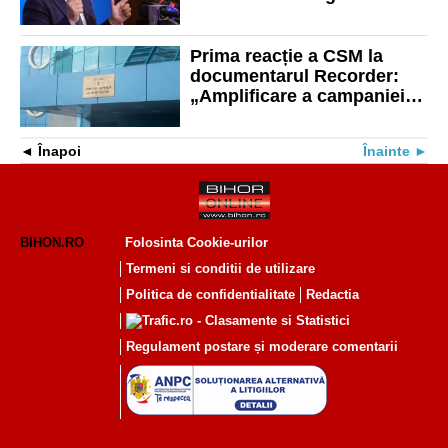
temelii justiția din România
Prima reacție a CSM la
documentarul Recorder:
„Amplificare a campaniei
de destabilizare a puterii
judecătorești”
Înapoi
Înainte
BIHON.RO
Folosinta Cookie-urilor
Termeni si conditii de utilizare
Politica de confidentialitate
Redactia
Regulament postare și moderare comentarii