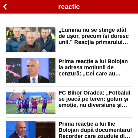
reactie
„Lumina nu se stinge atât
de ușor, precum își doresc
unii.” Reacția primarului
Florin Birta după căderea
guvernului Bolojan
Prima reacție a lui Bolojan
la adresa moțiunii de
cenzură: „Cei care au
generat această criză să
găsească soluția”
FC Bihor Oradea: „Fotbalul
se joacă pe teren: goluri și
emoție, nu diversiune și
titluri”
Prima reacție a lui Ilie
Bolojan după documentarul
Recorder care zguduie din