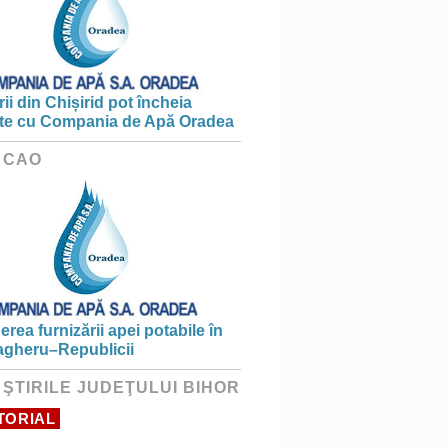
ii din Chișirid pot încheia
te cu Compania de Apă Oradea
 CAO
erea furnizării apei potabile în
gheru–Republicii
 ŞTIRILE JUDEŢULUI BIHOR
TORIAL