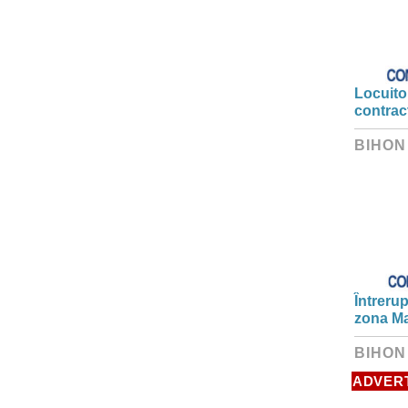
Locuitor
contrac
BIHON
Întrerup
zona Ma
BIHON
ADVER