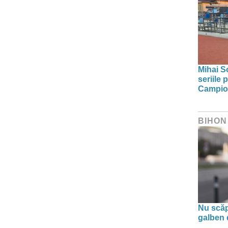
Mihai S
seriile 
Campion
BIHON
Nu scă
galben 