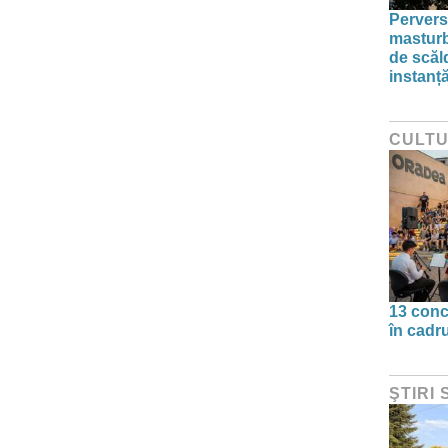
Pervers
masturba
de scăl
instanț
CULT
13 conc
în cadr
ŞTIRI