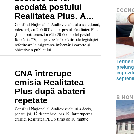
acodată postului
ECON
Realitatea Plus. A
mai fost amendată și
Consiliul Național al Audiovizualului a sancționat,
miercuri, cu 200.000 de lei postul Realitatea Plus
România TV cu două
și cu două amenzi a câte 20.000 de lei postul
România TV, cu privire la încălcări ale legislației
amenzi a câte 20.000
referitoare la asigurarea informării corecte și
obiective a publicului.
de lei
Termenu
prelunge
CNA întrerupe
impozitu
septem
emisia Realitatea
Plus după abateri
BIHON
repetate
Consiliul Național al Audiovizualului a decis,
pentru joi, 12 decembrie, ora 19, întreruperea
emisiei Realitatea PLUS timp de 10 minute.