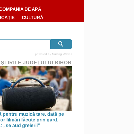
COMPANIA DE APĂ
UCAȚIE
CULTURĂ
powered by
Surfing Waves
 ŞTIRILE JUDEŢULUI BIHOR
pentru muzică tare, dată pe
r filmări făcute prin gard.
: „se aud greierii”