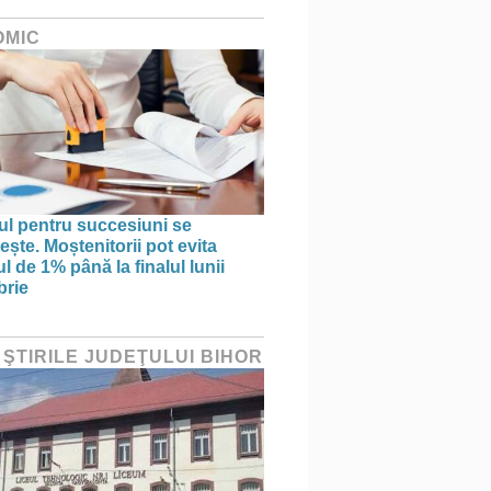
OMIC
l pentru succesiuni se
ște. Moștenitorii pot evita
l de 1% până la finalul lunii
brie
 ŞTIRILE JUDEŢULUI BIHOR