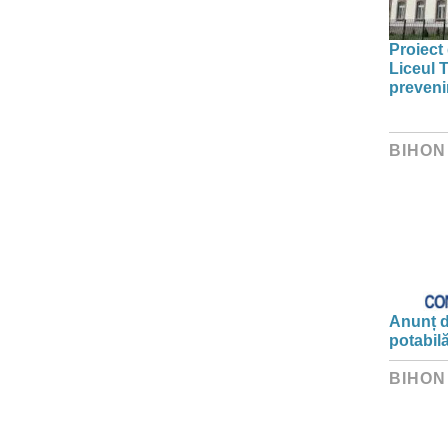
Proiect 
Liceul 
preveni
BIHON
Anunț d
potabil
BIHON