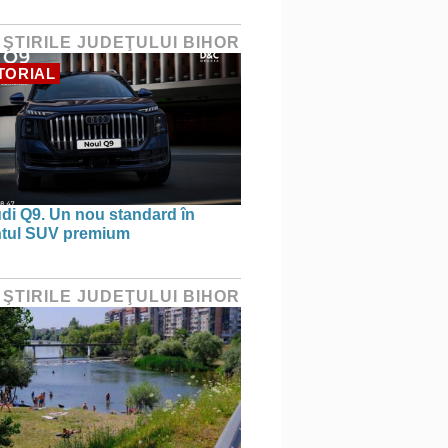
 ŞTIRILE JUDEŢULUI BIHOR
TORIAL
di Q9. Un nou standard în
tul SUV premium
 ŞTIRILE JUDEŢULUI BIHOR