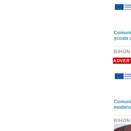
Comunic
școala 
BIHON
ADVER
Comunic
modern
BIHON