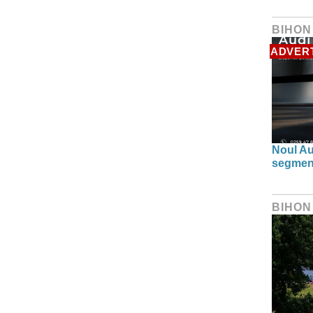
BIHON
ADVER
Noul Au
segmen
BIHON