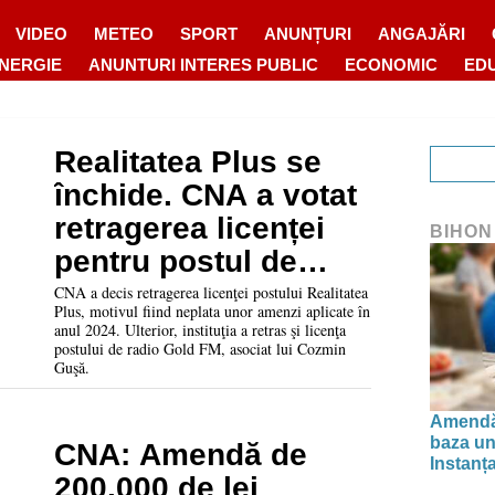
VIDEO
METEO
SPORT
ANUNȚURI
ANGAJĂRI
ENERGIE
ANUNTURI INTERES PUBLIC
ECONOMIC
ED
Realitatea Plus se
închide. CNA a votat
retragerea licenței
BIHON
pentru postul de
televiziune
CNA a decis retragerea licenţei postului Realitatea
Plus, motivul fiind neplata unor amenzi aplicate în
anul 2024. Ulterior, instituţia a retras şi licenţa
postului de radio Gold FM, asociat lui Cozmin
Guşă.
Amendă 
baza uno
CNA: Amendă de
Instanța
200.000 de lei