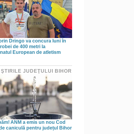
orin Dringo va concura luni în
probei de 400 metri la
atul European de atletism
 ŞTIRILE JUDEŢULUI BIHOR
păm! ANM a emis un nou Cod
de caniculă pentru județul Bihor