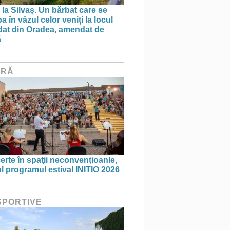
 la Silvaș. Un bărbat care se
 în văzul celor veniți la locul
dat din Oradea, amendat de
ă
URĂ
erte în spaţii neconvenţioanle,
ul programul estival INITIO 2026
 SPORTIVE