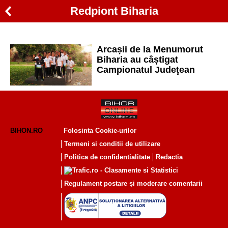
Redpiont Biharia
Arcașii de la Menumorut
Biharia au câștigat
Campionatul Judeţean
BIHON.RO
Folosinta Cookie-urilor
Termeni si conditii de utilizare
Politica de confidentialitate
Redactia
Regulament postare și moderare comentarii