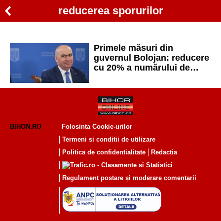
reducerea sporurilor
Primele măsuri din
guvernul Bolojan: reducere
cu 20% a numărului de
bugetari și reducerea
sporurilor
BIHON.RO
Folosinta Cookie-urilor
Termeni si conditii de utilizare
Politica de confidentialitate
Redactia
Regulament postare și moderare comentarii