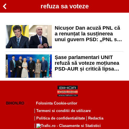
refuza sa voteze
Nicușor Dan acuză PNL că
a renunțat la susținerea
unui guvern PSD: „PNL s-a
angajat să voteze un
guvern minoritar”
Șase parlamentari UNIT
refuză să voteze moțiunea
PSD-AUR și critică lipsa
unor soluții concrete
BIHON.RO
Folosinta Cookie-urilor
Termeni si conditii de utilizare
Politica de confidentialitate
Redactia