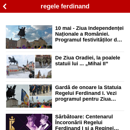
regele ferdinand
10 mai - Ziua Independenței
Naționale a României.
Programul festivităților de
la Oradea
De Ziua Oradiei, la poalele
statuii lui ... „Mihai II”
Gardă de onoare la Statuia
Regelui Ferdinand I. Vezi
programul pentru Ziua
Orașului Oradea
Sărbătoare: Centenarul
Încoronării Regelui
Ferdinand I și a Reginei