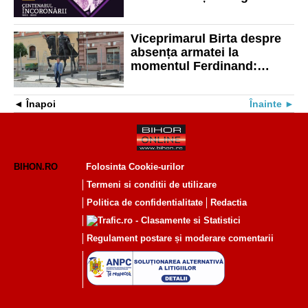
Maria
Viceprimarul Birta despre
absența armatei la
momentul Ferdinand:
credem că decizia este una
politică, mizerabilă și
Înapoi
Înainte
delirantă
BIHON.RO
Folosinta Cookie-urilor
Termeni si conditii de utilizare
Politica de confidentialitate
Redactia
Regulament postare și moderare comentarii