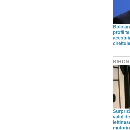
Bolojan
profil 
acestuia
cheltuie
BIHON
Surpriz
valul de
ieftine
motori