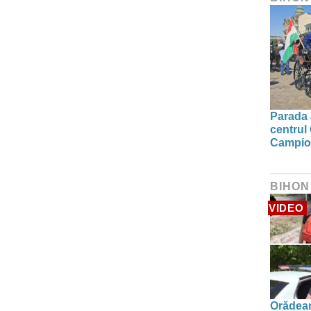
Parada a
centrul
Campion
BIHON
VIDEO
Orădean