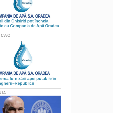
ii din Chișirid pot încheia
te cu Compania de Apă Oradea
 CAO
erea furnizării apei potabile în
gheru–Republicii
NIA