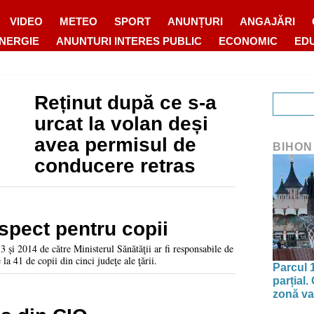
VIDEO
METEO
SPORT
ANUNȚURI
ANGAJĂRI
ENERGIE
ANUNTURI INTERES PUBLIC
ECONOMIC
ED
Reținut după ce s-a
urcat la volan deși
avea permisul de
BIHON
conducere retras
spect pentru copii
3 și 2014 de către Ministerul Sănătăţii ar fi responsabile de
la 41 de copii din cinci judeţe ale ţării.
Parcul 
parțial.
zonă va 