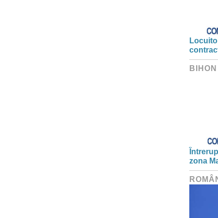
Locuitor
contrac
BIHON
Întrerup
zona Ma
ROMÂ