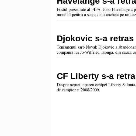
Havelange s-a retr
Fostul presedinte al FIFA, Joao Havelange a p
mondial pentru a scapa de o ancheta pe un caz
Djokovic s-a retras
Tenismenul sarb Novak Djokovic a abandonat in
compania lui Jo-Wilfried Tsonga, din cauza un
CF Liberty s-a retra
Despre neparticiparea echipei Liberty Salonta în Liga a II-a s-a tot scris şi vorbit după t
de campionat 2008/2009.