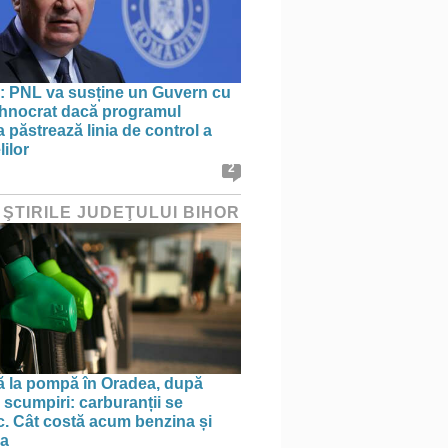
: PNL va susține un Guvern cu
tehnocrat dacă programul
 păstrează linia de control a
lilor
2
 ŞTIRILE JUDEŢULUI BIHOR
ă la pompă în Oradea, după
 scumpiri: carburanții se
sc. Cât costă acum benzina și
na