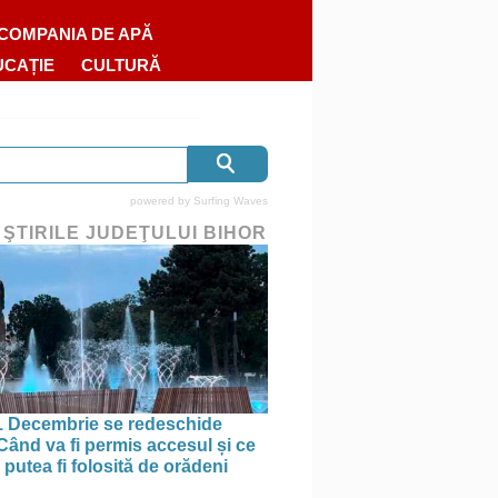
COMPANIA DE APĂ
UCAȚIE
CULTURĂ
powered by
Surfing Waves
 ŞTIRILE JUDEŢULUI BIHOR
1 Decembrie se redeschide
 Când va fi permis accesul și ce
putea fi folosită de orădeni