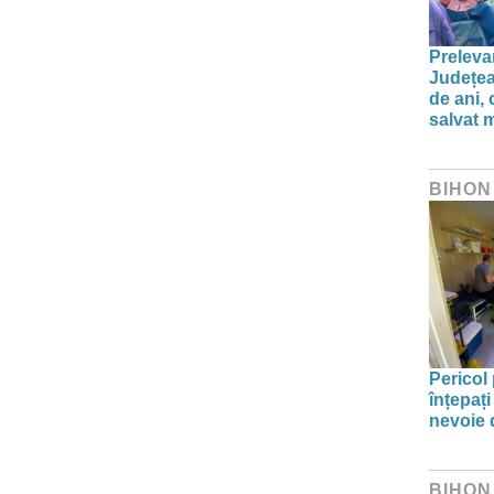
Preleva
Județea
de ani,
salvat m
BIHON
Pericol 
înțepați
nevoie 
BIHON