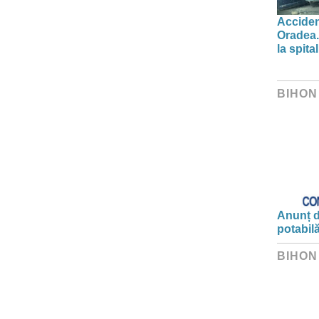
Acciden
Oradea.
la spital
BIHON
Anunț d
potabil
BIHON