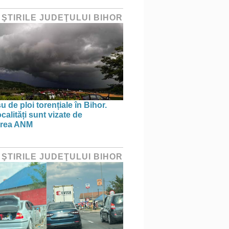
 ŞTIRILE JUDEŢULUI BIHOR
 de ploi torențiale în Bihor.
calități sunt vizate de
area ANM
 ŞTIRILE JUDEŢULUI BIHOR