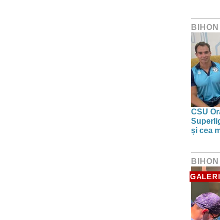
BIHON
CSU Ora
Superlig
și cea 
BIHON
GALERI