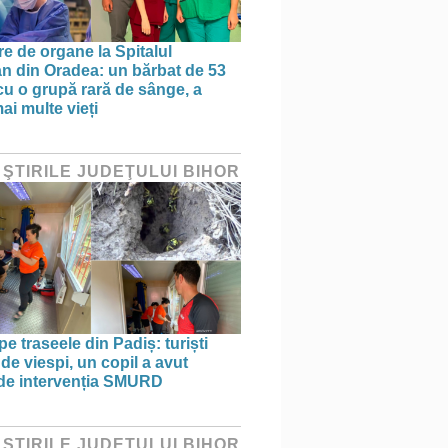
re de organe la Spitalul
n din Oradea: un bărbat de 53
 cu o grupă rară de sânge, a
ai multe vieți
 ŞTIRILE JUDEŢULUI BIHOR
pe traseele din Padiș: turiști
 de viespi, un copil a avut
de intervenția SMURD
 ŞTIRILE JUDEŢULUI BIHOR