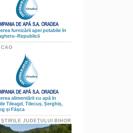
erea furnizării apei potabile în
gheru–Republicii
 CAO
erea alimentării cu apă în
țile Tileagd, Tilecuș, Șerghiș,
og și Fâșca
 ŞTIRILE JUDEŢULUI BIHOR