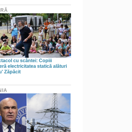
URĂ
tacol cu scântei: Copiii
ă electricitatea statică alături
u' Zăpăcit
NIA