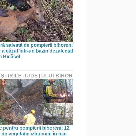
ră salvată de pompierii bihoreni
 a căzut într-un bazin dezafectat
ă Bicăcel
 ŞTIRILE JUDEŢULUI BIHOR
oc pentru pompierii bihoreni: 12
 de vegetație izbucnite în mai