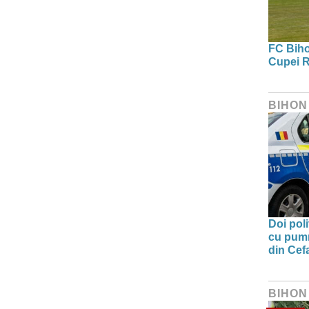
FC Bihor
Cupei R
BIHON
Doi poli
cu pumni
din Cefa
BIHON