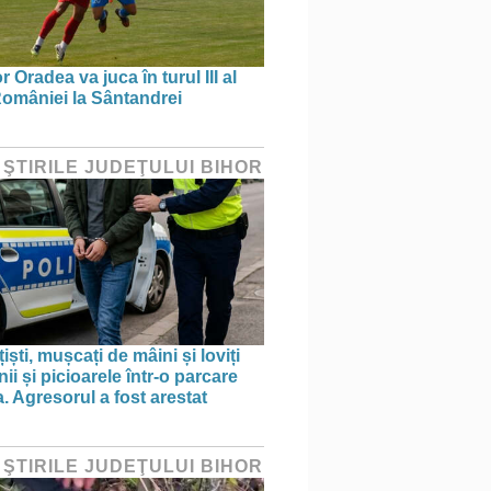
 Oradea va juca în turul III al
omâniei la Sântandrei
 ŞTIRILE JUDEŢULUI BIHOR
țiști, mușcați de mâini și loviți
i și picioarele într-o parcare
. Agresorul a fost arestat
 ŞTIRILE JUDEŢULUI BIHOR