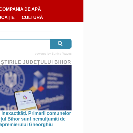
COMPANIA DE APĂ
UCAȚIE
CULTURĂ
powered by
Surfing Waves
 ŞTIRILE JUDEŢULUI BIHOR
 inexactități. Primarii comunelor
ețul Bihor sunt nemulțumiți de
icepremierului Gheorghiu