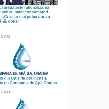
l pregătește raționalizarea
i pentru marii consumatori.
: „Criza ar mai putea dura o
ână, două”
 CAO
ii din Chișirid pot încheia
te cu Compania de Apă Oradea
 CAO