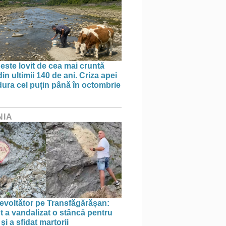
 este lovit de cea mai cruntă
in ultimii 140 de ani. Criza apei
dura cel puțin până în octombrie
NIA
evoltător pe Transfăgărășan:
st a vandalizat o stâncă pentru
i a sfidat martorii