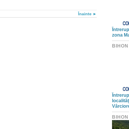
Înainte
Întrerup
zona Ma
BIHON
Întrerup
localită
Vârcior
BIHON