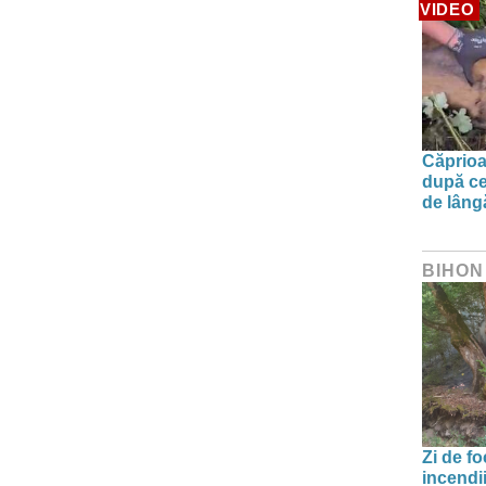
VIDEO
Căprioa
după ce
de lâng
BIHON
Zi de f
incendii