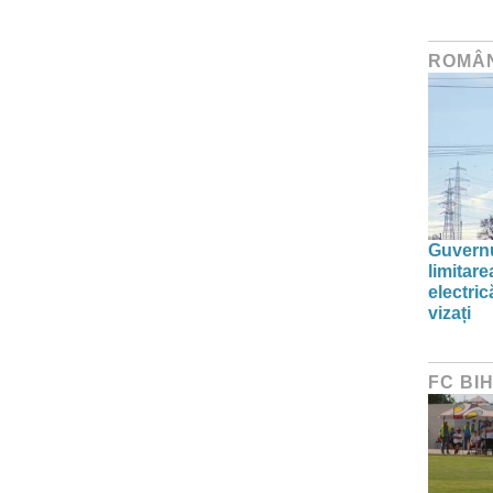
ROMÂ
Guvernu
limitar
electric
vizați
FC BI