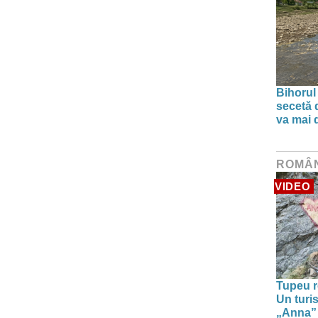
Bihorul
secetă d
va mai 
ROMÂ
VIDEO
Tupeu r
Un turi
„Anna” ș