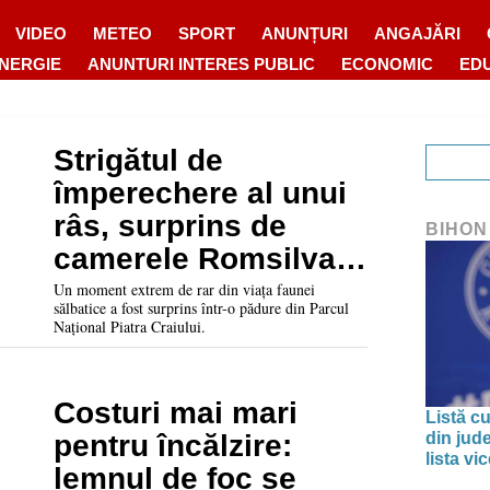
VIDEO
METEO
SPORT
ANUNȚURI
ANGAJĂRI
ENERGIE
ANUNTURI INTERES PUBLIC
ECONOMIC
ED
Strigătul de
împerechere al unui
râs, surprins de
BIHON
camerele Romsilva
într-o pădure din
Un moment extrem de rar din viața faunei
sălbatice a fost surprins într-o pădure din Parcul
Piatra Craiului
Național Piatra Craiului.
Costuri mai mari
Listă cu
din jud
pentru încălzire:
lista v
lemnul de foc se