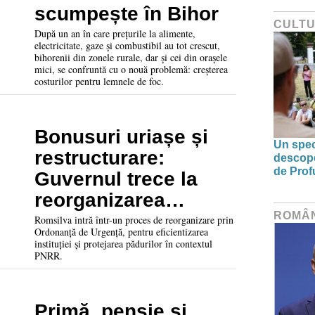
scumpește în Bihor
CULT
După un an în care prețurile la alimente,
electricitate, gaze și combustibil au tot crescut,
bihorenii din zonele rurale, dar și cei din orașele
mici, se confruntă cu o nouă problemă: creșterea
costurilor pentru lemnele de foc.
Bonusuri uriașe și
Un spec
restructurare:
descoper
de Prof
Guvernul trece la
reorganizarea
ROMÂ
Romsilva
Romsilva intră într-un proces de reorganizare prin
Ordonanță de Urgență, pentru eficientizarea
instituției și protejarea pădurilor în contextul
PNRR.
Primă, pensie și