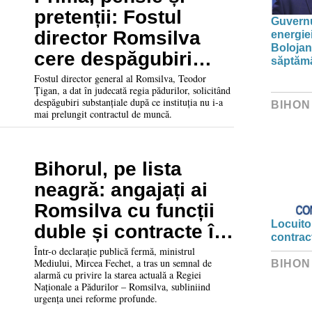
pretenții: Fostul
Guvernu
director Romsilva
energie
Bolojan
cere despăgubiri
săptăm
pentru concediere
Fostul director general al Romsilva, Teodor
Țigan, a dat în judecată regia pădurilor, solicitând
despăgubiri substanțiale după ce instituția nu i-a
BIHON
mai prelungit contractul de muncă.
Bihorul, pe lista
neagră: angajați ai
Romsilva cu funcții
Locuitor
duble și contracte în
contrac
conflict de interese
Într-o declarație publică fermă, ministrul
Mediului, Mircea Fechet, a tras un semnal de
BIHON
alarmă cu privire la starea actuală a Regiei
Naționale a Pădurilor – Romsilva, subliniind
urgența unei reforme profunde.