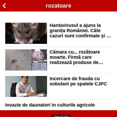
rozatoare
Hantavirusul a ajuns la
granița României. Câte
cazuri sunt confirmate și ce
trebuie știut despre acest
virus
Cămara cu... rozătoare
moarte. Firmă care
realizează produse de
patiserie pentru Lidl,
închisă temporar
Incercare de frauda cu
sobolani pe spatele CJPC
Invazie de daunatori in culturile agricole