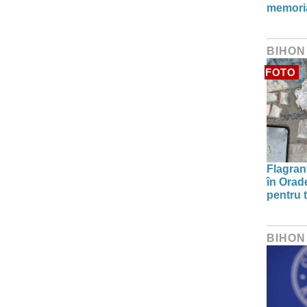
memori
BIHON
FOTO
Flagrant
în Orade
pentru t
BIHON