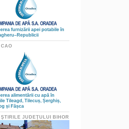
erea furnizării apei potabile în
gheru–Republicii
 CAO
erea alimentării cu apă în
țile Tileagd, Tilecuș, Șerghiș,
og și Fâșca
 ŞTIRILE JUDEŢULUI BIHOR