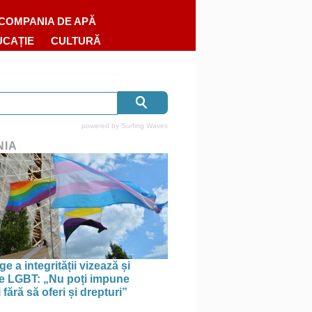
COMPANIA DE APĂ
UCAȚIE
CULTURĂ
powered by
Surfing Waves
NIA
e a integrității vizează și
le LGBT: „Nu poți impune
i fără să oferi și drepturi”