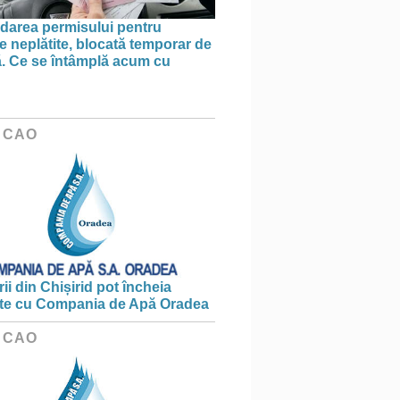
area permisului pentru
e neplătite, blocată temporar de
ă. Ce se întâmplă acum cu
 CAO
ii din Chișirid pot încheia
te cu Compania de Apă Oradea
 CAO