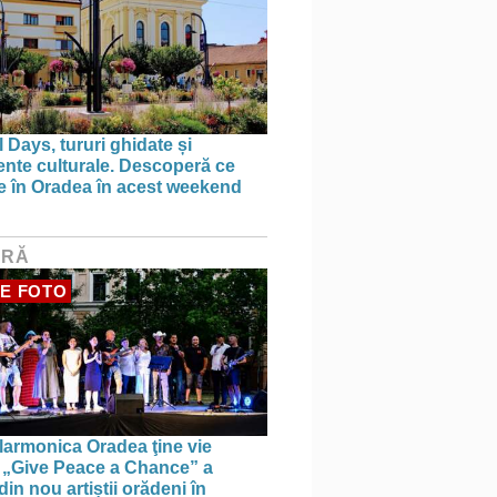
 Days, tururi ghidate și
nte culturale. Descoperă ce
ce în Oradea în acest weekend
URĂ
E FOTO
larmonica Oradea ţine vie
a: „Give Peace a Chance” a
in nou artiștii orădeni în