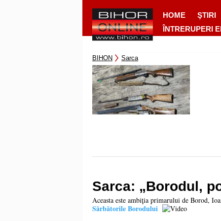
HOME
ŞTIRI
ÎNTRERUPERI 
BIHON
Sarca
Sarca: „Borodul, po
Aceasta este ambiţia primarului de Borod, Io
Sărbătorile Borodului