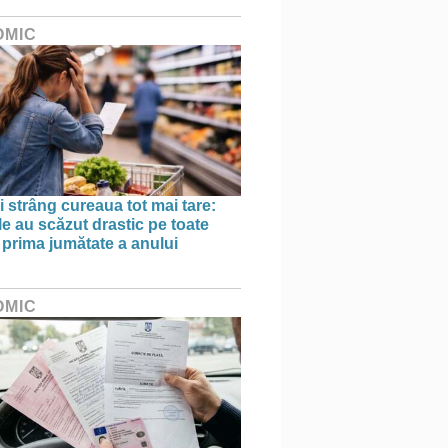
OMIC
 strâng cureaua tot mai tare:
le au scăzut drastic pe toate
în prima jumătate a anului
OMIC