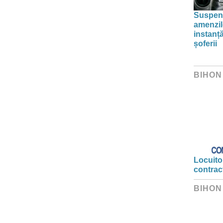
Suspend
amenzil
instanț
șoferii
BIHON
Locuitor
contrac
BIHON