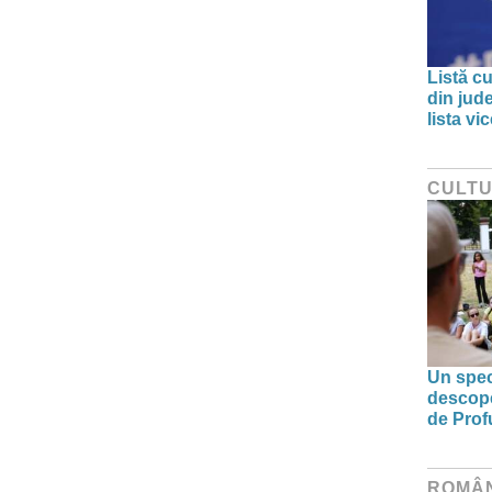
Listă cu
din jud
lista v
CULT
Un spec
descoper
de Prof
ROMÂ