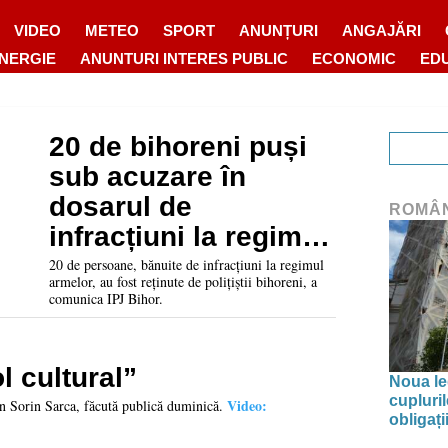
VIDEO
METEO
SPORT
ANUNȚURI
ANGAJĂRI
ENERGIE
ANUNTURI INTERES PUBLIC
ECONOMIC
ED
20 de bihoreni puși
sub acuzare în
dosarul de
ROMÂ
infracțiuni la regimul
armelor. Scandalul,
20 de persoane, bănuite de infracțiuni la regimul
armelor, au fost reținute de polițiștii bihoreni, a
iscat de un foc de
comunica IPJ Bihor.
armă la Tinca
l cultural”
Noua leg
cupluri
Video:
an Sorin Sarca, făcută publică duminică.
obligați