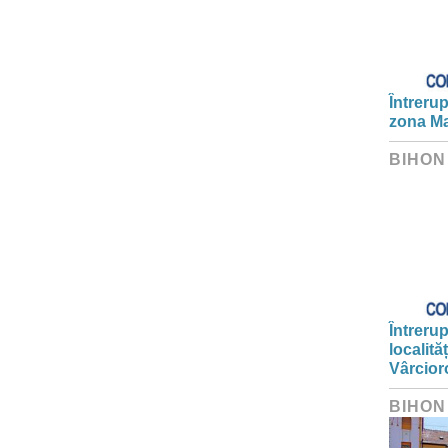
Întrerup
zona Ma
BIHON
Întrerup
localită
Vârcior
BIHON