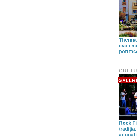
Thermal
evenime
poți fa
CULT
GALERI
Rock Fi
tradiți
adunat d