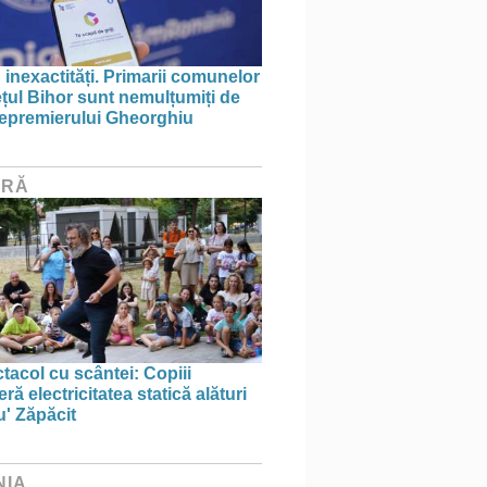
 inexactități. Primarii comunelor
ețul Bihor sunt nemulțumiți de
icepremierului Gheorghiu
URĂ
tacol cu scântei: Copiii
ă electricitatea statică alături
u' Zăpăcit
NIA