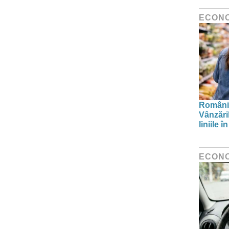
ECON
Românii
Vânzări
liniile 
ECON