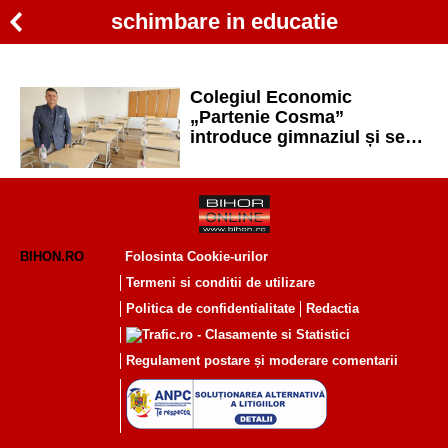
schimbare in educatie
Colegiul Economic
„Partenie Cosma”
introduce gimnaziul și se
adaptează noilor schimbări
din Educație
BIHON.RO
Folosinta Cookie-urilor
Termeni si conditii de utilizare
Politica de confidentialitate
Redactia
Regulament postare și moderare comentarii