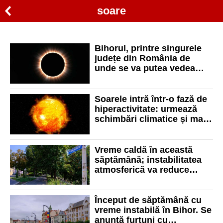
soare
Bihorul, printre singurele
județe din România de
unde se va putea vedea
eclipsa totală de Soare
Soarele intră într-o fază de
hiperactivitate: urmează
schimbări climatice și mai
multe aurore boreale
Vreme caldă în această
săptămână; instabilitatea
atmosferică va reduce
temperaturile, de
săptămâna viitoare
Început de săptămână cu
vreme instabilă în Bihor. Se
anunță furtuni cu